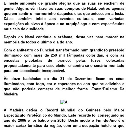
É neste ambiente de grande alegria que as ruas se enchem de
gente. Alguns vêm fazer as suas compras de Natal, outros apenas
querem sentir o murmurinho daqueles dias que antecedem a festa.
Dá-se também início aos eventos culturais, com variadas
exposições alusivas à época e ao arquipélago e com espectáculos
musicais de qualidade.
Depois do Natal continua a azáfama, desta vez para marcar na
memória de todos o último dia do ano.
Com o anfiteatro do Funchal transformado num grandioso presépio
iluminado com mais de 250 mil lâmpadas coloridas, e com as
encostas picotadas de branco, pelas luzes colocadas
propositadamente para esse efeito, encontra-se o cenário montado
para um espectáculo inesquecível.
Às doze badaladas do dia 31 de Dezembro ficam os céus
iluminados, com fogo, cor e esperança no ano que se adivinha e
que não poderia começar de melhor forma.
Fonte:
Turismo Da
Madeira
A Madeira detêm o Record Mundial do Guiness pelo Maior
Espectáculo Pirotécnico do Mundo. Este recorde foi conseguido no
ano de 2006 e foi batido em 2010. Deste modo o Fim-do-Ano é o
maior cartaz turístico da região, com uma ocupação hoteleira que