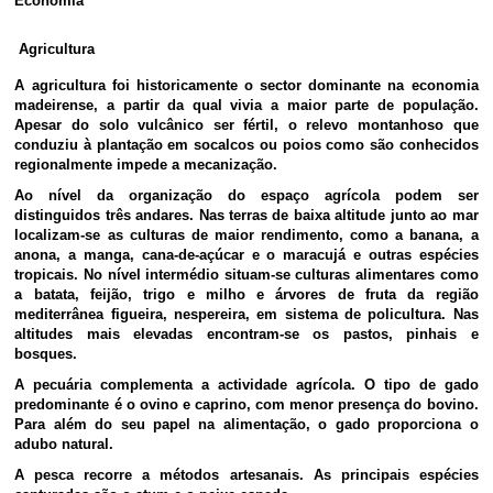
Economia
Agricultura
A agricultura foi historicamente o sector dominante na economia
madeirense, a partir da qual vivia a maior parte de população.
Apesar do solo vulcânico ser fértil, o relevo montanhoso que
conduziu à plantação em socalcos ou poios como são conhecidos
regionalmente impede a mecanização.
Ao nível da organização do espaço agrícola podem ser
distinguidos três andares. Nas terras de baixa altitude junto ao mar
localizam-se as culturas de maior rendimento, como a banana, a
anona, a manga, cana-de-açúcar e o maracujá e outras espécies
tropicais. No nível intermédio situam-se culturas alimentares como
a batata, feijão, trigo e milho e árvores de fruta da região
mediterrânea figueira, nespereira, em sistema de policultura. Nas
altitudes mais elevadas encontram-se os pastos, pinhais e
bosques.
A pecuária complementa a actividade agrícola. O tipo de gado
predominante é o ovino e caprino, com menor presença do bovino.
Para além do seu papel na alimentação, o gado proporciona o
adubo natural.
A pesca recorre a métodos artesanais. As principais espécies