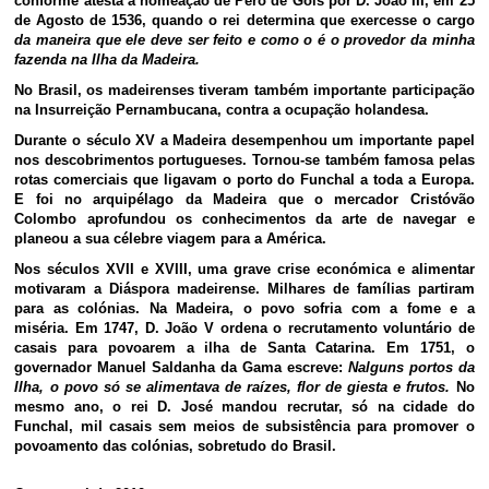
conforme atesta a nomeação de Pero de Góis por D. João III, em 25
de Agosto de 1536, quando o rei determina que exercesse o cargo
da maneira que ele deve ser feito e como o é o provedor da minha
fazenda na Ilha da Madeira.
No Brasil, os madeirenses tiveram também importante participação
na Insurreição Pernambucana, contra a ocupação holandesa.
Durante o século XV a Madeira desempenhou um importante papel
nos descobrimentos portugueses. Tornou-se também famosa pelas
rotas comerciais que ligavam o porto do Funchal a toda a Europa.
E foi no arquipélago da Madeira que o mercador Cristóvão
Colombo aprofundou os conhecimentos da arte de navegar e
planeou a sua célebre viagem para a América.
Nos séculos XVII e XVIII, uma grave crise económica e alimentar
motivaram a Diáspora madeirense. Milhares de famílias partiram
para as colónias. Na Madeira, o povo sofria com a fome e a
miséria. Em 1747, D. João V ordena o recrutamento voluntário de
casais para povoarem a ilha de Santa Catarina. Em 1751, o
governador Manuel Saldanha da Gama escreve:
Nalguns portos da
Ilha, o povo só se alimentava de raízes, flor de giesta e frutos.
No
mesmo ano, o rei D. José mandou recrutar, só na cidade do
Funchal, mil casais sem meios de subsistência para promover o
povoamento das colónias, sobretudo do Brasil.