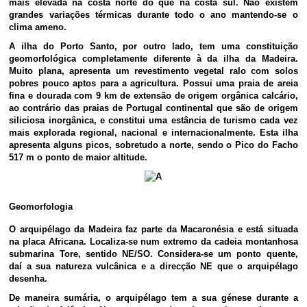
mais elevada na costa norte do que na costa sul. Não existem
grandes variações térmicas durante todo o ano mantendo-se o
clima ameno.
A ilha do Porto Santo, por outro lado, tem uma constituição
geomorfológica completamente diferente à da ilha da Madeira.
Muito plana, apresenta um revestimento vegetal ralo com solos
pobres pouco aptos para a agricultura. Possui uma praia de areia
fina e dourada com 9 km de extensão de origem orgânica calcário,
ao contrário das praias de Portugal continental que são de origem
siliciosa inorgânica, e constitui uma estância de turismo cada vez
mais explorada regional, nacional e internacionalmente. Esta ilha
apresenta alguns picos, sobretudo a norte, sendo o Pico do Facho
517 m o ponto de maior altitude.
Geomorfologia
O arquipélago da Madeira faz parte da Macaronésia e está situada
na placa Africana. Localiza-se num extremo da cadeia montanhosa
submarina Tore, sentido NE/SO. Considera-se um ponto quente,
daí a sua natureza vulcânica e a direcção NE que o arquipélago
desenha.
De maneira sumária, o arquipélago tem a sua génese durante a