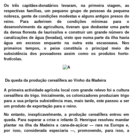
Os três capitães-donatários levaram, na primeira viagem, as
respectivas famílias, um pequeno grupo de pessoas da pequena
nobreza, gente de condições modestas e alguns antigos presos do
reino. Para auferirem de condições mínimas para o
desenvolvimento da agricultura, tiveram que desbastar uma parte
da densa floresta de laurissilva e construir um grande número de
canalizações de água (levadas), visto que numa parte da ilha havia
água em excesso enquanto na outra esta escasseava. Nos
primeiros tempos, o peixe constituía o principal meio de
subsistência dos povoadores assim como os produtos horto-
frutícolas.
Da queda da produção cerealífera ao Vinho da Madeira
A primeira actividade agrícola local com grande relevo foi a cultura
cerealífera do trigo. Inicialmente, os colonizadores produziam trigo
para a sua própria subsistência mas, mais tarde, este passou a ser
um produto de exportação para o reino.
No entanto, inexplicavelmente, a produção cerealífera entrou em
queda. Para superar a crise o infante D. Henrique resolveu mandar
plantar na ilha da Madeira a cana-de-açúcar — rara na Europa e,
por isso, considerada especiaria —, promovendo, para isso, a