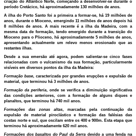
criação do Atlântico Norte, começando a desenvolver-se durante o
período Cretácico, há aproximadamente 130 milhões de anos.
A ilha do Porto Santo foi a primeira a formar-se, há 19 milhões de
anos, durante o Mioceno, emergindo 11 milhões de anos depois há
8 milhões de anos. A mais recente é a ilha da Madeira, com a
mesma data de formação, tendo emergido durante a transição do
Mioceno para o Plioceno, há aproximadamente 5 milhões de anos,
apresentando actualmente um relevo menos erosionado que as
restantes ilhas.
Desde a sua emersão até agora, podem salientar-se cinco fases
relacionadas com o vulcanismo da sua formação, particularmente
visíveis em diversos pontos da ilha da Madeira:
Formação base
, caracterizada por grandes erupções e expulsão de
material, que terminou há 3 milhões de anos.
Formação da periferia
, onde se verifica a diminuição significativa
das condições anteriores, com a formação de alguns diques e
planaltos, que terminou há 740 mil anos.
Formações das zonas altas
, marcadas pela continuação da
expulsão de material piroclástico e formação das falésias das
costas norte e sul, que oscilam entre os 400 e 900m. Esta etapa que
terminou há aproximadamente 620 mil anos.
Formações dos basaltos do Paul da Serra
devido a uma fenda na