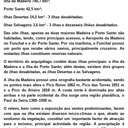
Ilha da Madeira 740,7 km²;
Porto Santo 42,5 km²;
Ilhas Desertas 14,2 km² - 3 ilhas desabitadas;
Ilhas Selvagens 3,6 km² - 3 ilhas e dezasseis ilhéus desabitados.
Das oito ilhas, apenas as duas maiores Madeira e Porto Santo são
habitadas, tendo, como principais acessos, o Aeroporto da Madeira
no Funchal e o do Porto Santo. Por via marítima, o Funchal possui
um porto que recebe vários navios, principalmente cruzeiros. As
restantes ilhas constituem reservas naturais.
O território do arquipélago contém duas ilhas principais: a ilha da
Madeira e a ilha do Porto Santo; além destas, existem dois grupos
de ilhas desabitadas, as ilhas Desertas e as Selvagens.
A ilha da Madeira possui uma orografia bastante acidentada, sendo
os pontos mais altos o Pico Ruivo 1862 m, Pico das Torres 1851 m
e o Pico do Arieiro 1818 m. A costa norte é dominada por altas
arribas e na parte ocidental da ilha surge uma região planáltica, o
Paul da Serra 1300–1500 m.
O relevo, bem como a exposição aos ventos predominantes, fazem
com que na ilha existam diversos micro-climas o que, aliado ao
exotismo da vegetação, constitui um importante factor de atracção
para o turismo, principal actividade da região. A precipitação é