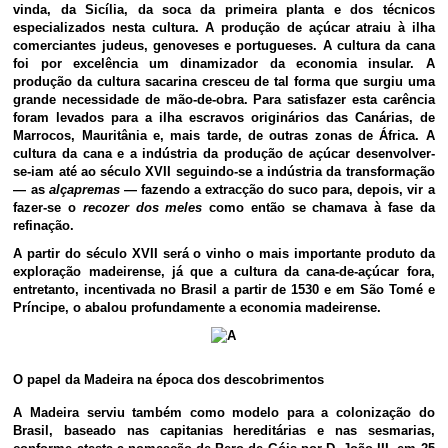
vinda, da Sicília, da soca da primeira planta e dos técnicos
especializados nesta cultura. A produção de açúcar atraiu à ilha
comerciantes judeus, genoveses e portugueses. A cultura da cana
foi por excelência um dinamizador da economia insular. A
produção da cultura sacarina cresceu de tal forma que surgiu uma
grande necessidade de mão-de-obra. Para satisfazer esta carência
foram levados para a ilha escravos originários das Canárias, de
Marrocos, Mauritânia e, mais tarde, de outras zonas de África. A
cultura da cana e a indústria da produção de açúcar desenvolver-
se-iam até ao século XVII seguindo-se a indústria da transformação
— as
alçapremas
— fazendo a extracção do suco para, depois, vir a
fazer-se o
recozer dos meles
como então se chamava à fase da
refinação.
A partir do século XVII será o vinho o mais importante produto da
exploração madeirense, já que a cultura da cana-de-açúcar fora,
entretanto, incentivada no Brasil a partir de 1530 e em São Tomé e
Príncipe, o abalou profundamente a economia madeirense.
O papel da Madeira na época dos descobrimentos
A Madeira serviu também como modelo para a colonização do
Brasil, baseado nas capitanias hereditárias e nas sesmarias,