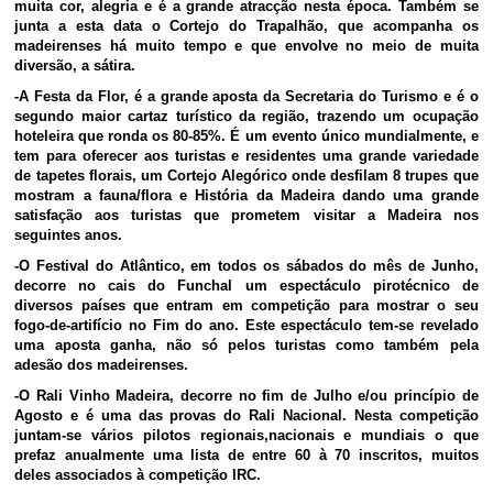
muita cor, alegria e é a grande atracção nesta época. Também se
junta a esta data o Cortejo do Trapalhão, que acompanha os
madeirenses há muito tempo e que envolve no meio de muita
diversão, a sátira.
-A Festa da Flor, é a grande aposta da Secretaria do Turismo e é o
segundo maior cartaz turístico da região, trazendo um ocupação
hoteleira que ronda os 80-85%. É um evento único mundialmente, e
tem para oferecer aos turistas e residentes uma grande variedade
de tapetes florais, um Cortejo Alegórico onde desfilam 8 trupes que
mostram a fauna/flora e História da Madeira dando uma grande
satisfação aos turistas que prometem visitar a Madeira nos
seguintes anos.
-O Festival do Atlântico, em todos os sábados do mês de Junho,
decorre no cais do Funchal um espectáculo pirotécnico de
diversos países que entram em competição para mostrar o seu
fogo-de-artifício no Fim do ano. Este espectáculo tem-se revelado
uma aposta ganha, não só pelos turistas como também pela
adesão dos madeirenses.
-O Rali Vinho Madeira, decorre no fim de Julho e/ou princípio de
Agosto e é uma das provas do Rali Nacional. Nesta competição
juntam-se vários pilotos regionais,nacionais e mundiais o que
prefaz anualmente uma lista de entre 60 à 70 inscritos, muitos
deles associados à competição IRC.