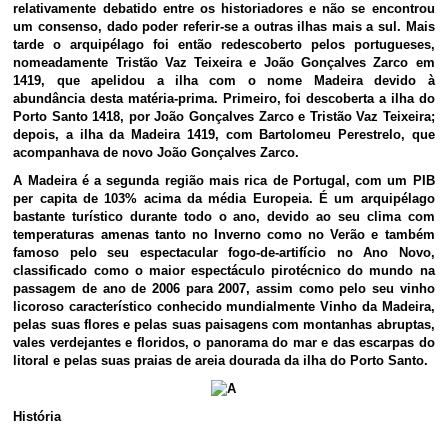
relativamente debatido entre os historiadores e não se encontrou
um consenso, dado poder referir-se a outras ilhas mais a sul. Mais
tarde o arquipélago foi então redescoberto pelos portugueses,
nomeadamente Tristão Vaz Teixeira e João Gonçalves Zarco em
1419, que apelidou a ilha com o nome Madeira devido à
abundância desta matéria-prima. Primeiro, foi descoberta a ilha do
Porto Santo 1418, por João Gonçalves Zarco e Tristão Vaz Teixeira;
depois, a ilha da Madeira 1419, com Bartolomeu Perestrelo, que
acompanhava de novo João Gonçalves Zarco.
A Madeira é a segunda região mais rica de Portugal, com um PIB
per capita de 103% acima da média Europeia. É um arquipélago
bastante turístico durante todo o ano, devido ao seu clima com
temperaturas amenas tanto no Inverno como no Verão e também
famoso pelo seu espectacular fogo-de-artifício no Ano Novo,
classificado como o maior espectáculo pirotécnico do mundo na
passagem de ano de 2006 para 2007, assim como pelo seu vinho
licoroso característico conhecido mundialmente Vinho da Madeira,
pelas suas flores e pelas suas paisagens com montanhas abruptas,
vales verdejantes e floridos, o panorama do mar e das escarpas do
litoral e pelas suas praias de areia dourada da ilha do Porto Santo.
História