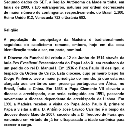
Segundo dados do SEF, a Região Autónoma da Madeira tinha, em
finais de 2009, 7.105 estrangeiros, naturais por ordem decrescente
de maior número de contingente, respectivamente, do Brasil 1.300,
Reino Unido 912, Venezuela 732 e Ucrânia 682.
Religião
A população do arquipélago da Madeira é tradicionalmente
seguidora do catolicismo romano, embora, hoje em dia essa
identificação tenda a ser, em parte, nominal.
A Diocese do Funchal foi criada a 12 de Junho de 1514 através da
bula
Pro Excellenti Praeeminentia
do Papa Leão X, em resultado de
um pedido do rei D. Manuel I. Em 1536 o Papa Paulo III desligou o
bispado da Ordem de Cristo. Esta diocese, cujo primeiro bispo foi
Diogo Pinheiro, teve a maior jurisdição do mundo, já que esta era
alargada aos territórios com presença portuguesa em África, no
Brasil, Índia e China. Em 1533 o Papa Clemente VII elevaria a
diocese a arcebispado, que seria extinguido em 1551, passando
novamente a diocese dependente do arcebispado de Lisboa. Em
1991 a Madeira recebeu a visita do Papa João Paulo II, primeiro
Papa a visitar a ilha. D. António José Cavaco Carrilho é o bispo da
diocese desde Maio de 2007, sucedendo a D. Teodoro de Faria que
renunciou em virtude de já ter ultrapassado a idade canónica para
exercer o cargo.