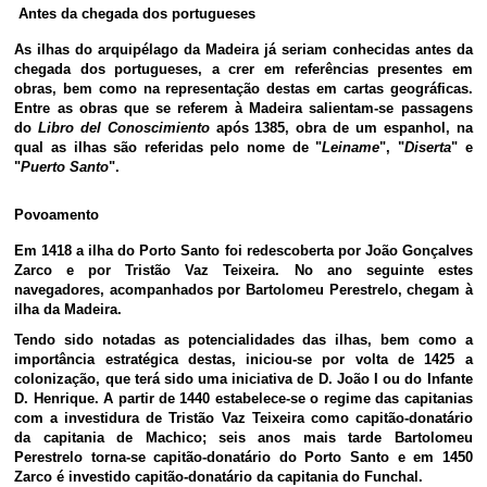
Antes da chegada dos portugueses
As ilhas do arquipélago da Madeira já seriam conhecidas antes da
chegada dos portugueses, a crer em referências presentes em
obras, bem como na representação destas em cartas geográficas.
Entre as obras que se referem à Madeira salientam-se passagens
do
Libro del Conoscimiento
após 1385, obra de um espanhol, na
qual as ilhas são referidas pelo nome de "
Leiname
", "
Diserta
" e
"
Puerto Santo
".
Povoamento
Em 1418 a ilha do Porto Santo foi redescoberta por João Gonçalves
Zarco e por Tristão Vaz Teixeira. No ano seguinte estes
navegadores, acompanhados por Bartolomeu Perestrelo, chegam à
ilha da Madeira.
Tendo sido notadas as potencialidades das ilhas, bem como a
importância estratégica destas, iniciou-se por volta de 1425 a
colonização, que terá sido uma iniciativa de D. João I ou do Infante
D. Henrique. A partir de 1440 estabelece-se o regime das capitanias
com a investidura de Tristão Vaz Teixeira como capitão-donatário
da capitania de Machico; seis anos mais tarde Bartolomeu
Perestrelo torna-se capitão-donatário do Porto Santo e em 1450
Zarco é investido capitão-donatário da capitania do Funchal.