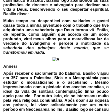
carismático e asceta . Basílio logo abandonou as suas
profissões de docente e advogado para dedicar sua
vida a Deus. Descrevendo o seu despertar espiritual,
Basílio disse:
Muito tempo eu desperdicei com vaidades e gastei
quase toda a minha juventude com o trabalho que tive
adquirindo uma sabedoria que Deus tornou vã. Então,
de repente, como alguém que acorda de um sono
profundo, virei meus olhos para a maravilhosa luz da
verdade do Evangelho e percebi a inutilidade da
sabedoria dos príncipes deste mundo, que se
transformou em nada
.
Annesi
Após receber o sacramento do batismo, Basílio viajou
em 357 para a Palestina, Síria e a Mesopotâmia para
estudar o monasticismo e o ascetismo . Mesmo
impressionado com a piedade dos ascetas eremitas, o
ideal da vida de solitária contemplação tinha pouco
apelo para ele . Por outro lado, ele se interessou muito
pela vida religiosa comunitária. Após doar sua riqueza
aos pobres, foi viver solitariamente por um curto
período em Neocesareia no Íris . Basílio logo se cansou