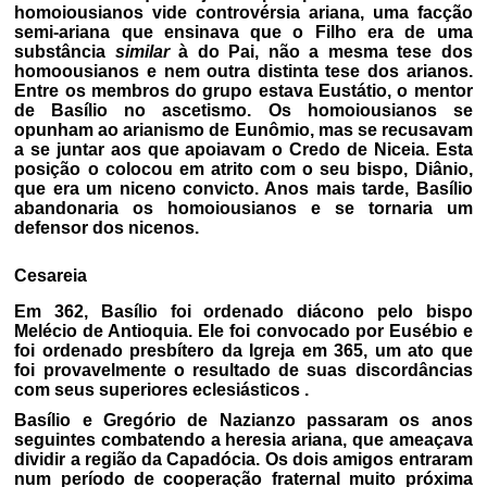
homoiousianos vide controvérsia ariana, uma facção
semi-ariana que ensinava que o Filho era de uma
substância
similar
à do Pai, não a mesma tese dos
homoousianos e nem outra distinta tese dos arianos.
Entre os membros do grupo estava Eustátio, o mentor
de Basílio no ascetismo. Os homoiousianos se
opunham ao arianismo de Eunômio, mas se recusavam
a se juntar aos que apoiavam o Credo de Niceia. Esta
posição o colocou em atrito com o seu bispo, Diânio,
que era um niceno convicto. Anos mais tarde, Basílio
abandonaria os homoiousianos e se tornaria um
defensor dos nicenos.
Cesareia
Em 362, Basílio foi ordenado diácono pelo bispo
Melécio de Antioquia. Ele foi convocado por Eusébio e
foi ordenado presbítero da Igreja em 365, um ato que
foi provavelmente o resultado de suas discordâncias
com seus superiores eclesiásticos .
Basílio e Gregório de Nazianzo passaram os anos
seguintes combatendo a heresia ariana, que ameaçava
dividir a região da Capadócia. Os dois amigos entraram
num período de cooperação fraternal muito próxima