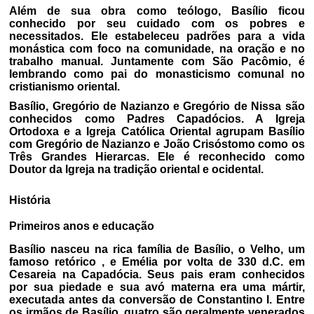
Além de sua obra como teólogo, Basílio ficou
conhecido por seu cuidado com os pobres e
necessitados. Ele estabeleceu padrões para a vida
monástica com foco na comunidade, na oração e no
trabalho manual. Juntamente com São Pacômio, é
lembrando como pai do monasticismo comunal no
cristianismo oriental.
Basílio, Gregório de Nazianzo e Gregório de Nissa são
conhecidos como Padres Capadócios. A Igreja
Ortodoxa e a Igreja Católica Oriental agrupam Basílio
com Gregório de Nazianzo e João Crisóstomo como os
Três Grandes Hierarcas. Ele é reconhecido como
Doutor da Igreja na tradição oriental e ocidental.
História
Primeiros anos e educação
Basílio nasceu na rica família de Basílio, o Velho, um
famoso retórico , e Emélia por volta de 330 d.C. em
Cesareia na Capadócia. Seus pais eram conhecidos
por sua piedade e sua avó materna era uma mártir,
executada antes da conversão de Constantino I. Entre
os irmãos de Basílio, quatro são geralmente venerados