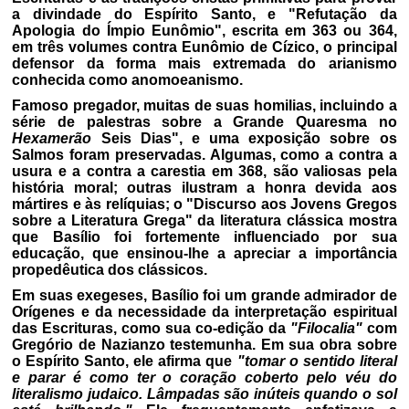
a divindade do Espírito Santo, e "Refutação da
Apologia do Ímpio Eunômio", escrita em 363 ou 364,
em três volumes contra Eunômio de Cízico, o principal
defensor da forma mais extremada do arianismo
conhecida como anomoeanismo.
Famoso pregador, muitas de suas homilias, incluindo a
série de palestras sobre a Grande Quaresma no
Hexamerão
Seis Dias", e uma exposição sobre os
Salmos foram preservadas. Algumas, como a contra a
usura e a contra a carestia em 368, são valiosas pela
história moral; outras ilustram a honra devida aos
mártires e às relíquias; o "Discurso aos Jovens Gregos
sobre a Literatura Grega" da literatura clássica mostra
que Basílio foi fortemente influenciado por sua
educação, que ensinou-lhe a apreciar a importância
propedêutica dos clássicos.
Em suas exegeses, Basílio foi um grande admirador de
Orígenes e da necessidade da interpretação espiritual
das Escrituras, como sua co-edição da
"Filocalia"
com
Gregório de Nazianzo testemunha. Em sua obra sobre
o Espírito Santo, ele afirma que
"tomar o sentido literal
e parar é como ter o coração coberto pelo véu do
literalismo judaico. Lâmpadas são inúteis quando o sol