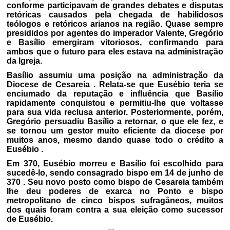
conforme participavam de grandes debates e disputas
retóricas causados pela chegada de habilidosos
teólogos e retóricos arianos na região. Quase sempre
presididos por agentes do imperador Valente, Gregório
e Basílio emergiram vitoriosos, confirmando para
ambos que o futuro para eles estava na administração
da Igreja.
Basílio assumiu uma posição na administração da
Diocese de Cesareia . Relata-se que Eusébio teria se
enciumado da reputação e influência que Basílio
rapidamente conquistou e permitiu-lhe que voltasse
para sua vida reclusa anterior. Posteriormente, porém,
Gregório persuadiu Basílio a retornar, o que ele fez, e
se tornou um gestor muito eficiente da diocese por
muitos anos, mesmo dando quase todo o crédito a
Eusébio .
Em 370, Eusébio morreu e Basílio foi escolhido para
sucedê-lo, sendo consagrado bispo em 14 de junho de
370 . Seu novo posto como bispo de Cesareia também
lhe deu poderes de exarca no Ponto e bispo
metropolitano de cinco bispos sufragâneos, muitos
dos quais foram contra a sua eleição como sucessor
de Eusébio.