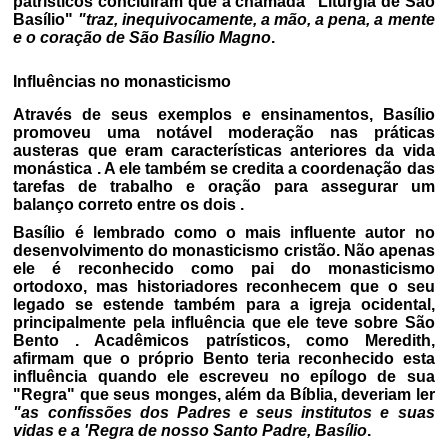
patrísticos concluíram que a chamada "Litúrgia de São
Basílio"
"traz, inequivocamente, a mão, a pena, a mente
e o coração de São Basílio Magno
.
Influências no monasticismo
Através de seus exemplos e ensinamentos, Basílio
promoveu uma notável moderação nas práticas
austeras que eram características anteriores da vida
monástica . A ele também se credita a coordenação das
tarefas de trabalho e oração para assegurar um
balanço correto entre os dois .
Basílio é lembrado como o mais influente autor no
desenvolvimento do monasticismo cristão. Não apenas
ele é reconhecido como pai do monasticismo
ortodoxo, mas historiadores reconhecem que o seu
legado se estende também para a igreja ocidental,
principalmente pela influência que ele teve sobre São
Bento . Acadêmicos patrísticos, como Meredith,
afirmam que o próprio Bento teria reconhecido esta
influência quando ele escreveu no epílogo de sua
"Regra" que seus monges, além da Bíblia, deveriam ler
"as confissões dos Padres e seus institutos e suas
vidas e a 'Regra de nosso Santo Padre, Basílio
.