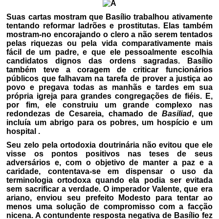
Suas cartas mostram que Basílio trabalhou ativamente
tentando reformar ladrões e prostitutas. Elas também
mostram-no encorajando o clero a não serem tentados
pelas riquezas ou pela vida comparativamente mais
fácil de um padre, e que ele pessoalmente escolhia
candidatos dignos das ordens sagradas. Basílio
também teve a coragem de criticar funcionários
públicos que falhavam na tarefa de prover a justiça ao
povo e pregava todas as manhãs e tardes em sua
própria igreja para grandes congregações de fiéis. E,
por fim, ele construiu um grande complexo nas
redondezas de Cesareia, chamado de
Basiliad
, que
incluía um abrigo para os pobres, um hospício e um
hospital .
Seu zelo pela ortodoxia doutrinária não evitou que ele
visse os pontos positivos nas teses de seus
adversários e, com o objetivo de manter a paz e a
caridade, contentava-se em dispensar o uso da
terminologia ortodoxa quando ela podia ser evitada
sem sacrificar a verdade. O imperador Valente, que era
ariano, enviou seu prefeito Modesto para tentar ao
menos uma solução de compromisso com a facção
nicena. A contundente resposta negativa de Basílio fez