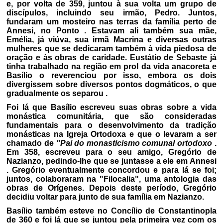
e, por volta de 359, juntou à sua volta um grupo de
discípulos, incluindo seu irmão, Pedro. Juntos,
fundaram um mosteiro nas terras da família perto de
Annesi, no Ponto . Estavam ali também sua mãe,
Emélia, já viúva, sua irmã Macrina e diversas outras
mulheres que se dedicaram também à vida piedosa de
oração e às obras de caridade. Eustátio de Sebaste já
tinha trabalhado na região em prol da vida anacoreta e
Basílio o reverenciou por isso, embora os dois
divergissem sobre diversos pontos dogmáticos, o que
gradualmente os separou .
Foi lá que Basílio escreveu suas obras sobre a vida
monástica comunitária, que são consideradas
fundamentais para o desenvolvimento da tradição
monásticas na Igreja Ortodoxa e que o levaram a ser
chamado de
"Pai do monasticismo comunal ortodoxo
.
Em 358, escreveu para o seu amigo, Gregório de
Nazianzo, pedindo-lhe que se juntasse a ele em Annesi
. Gregório eventualmente concordou e para lá se foi;
juntos, colaboraram na "Filocalia", uma antologia das
obras de Orígenes. Depois deste período, Gregório
decidiu voltar para junto de sua família em Nazianzo.
Basílio também esteve no Concílio de Constantinopla
de 360 e foi lá que se juntou pela primeira vez com os