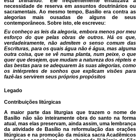
está brilhando."
Ele frequentemente enfatizava a
necessidade de reserva em assuntos doutrinários ou
sacramentais. Ao mesmo tempo, Basílio era contra as
alegorias mais ousadas de alguns de seus
contemporâneos. Sobre isto, ele escreveu:
Eu conheço as leis da alegoria, embora menos por meu
esforço do que pelas obras de outros. Há os que,
verdadeiramente, não admitem o senso comum das
Escrituras, para os quais água não é água, mas alguma
outra coisa, que se vê numa planta, num peixe, o que
quer que desejem, que mudam a natureza dos répteis e
das bestas para se adequarem às suas alegorias, como
os intérpretes de sonhos que explicam visões para
fazê-las servirem seus próprios propósitos
Legado
Contribuições litúrgicas
A maior parte das liturgias que trazem o nome de
Basílio não são inteiramente obra do santo na forma
atual, mas elas preservam, ainda assim, uma lembrança
da atividade de Basílio na reformulação das orações
litúrgicas e na promoção da música sacra Acadêmicos