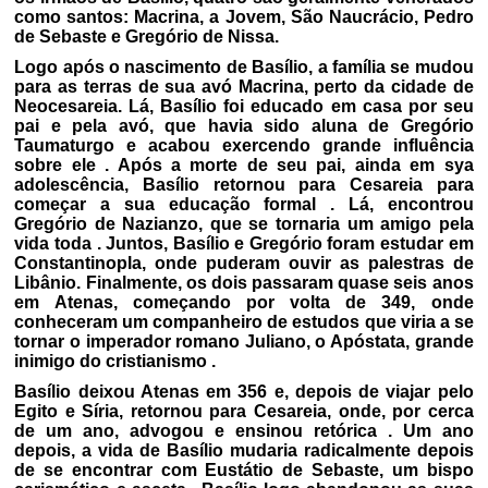
como santos: Macrina, a Jovem, São Naucrácio, Pedro
de Sebaste e Gregório de Nissa.
Logo após o nascimento de Basílio, a família se mudou
para as terras de sua avó Macrina, perto da cidade de
Neocesareia. Lá, Basílio foi educado em casa por seu
pai e pela avó, que havia sido aluna de Gregório
Taumaturgo e acabou exercendo grande influência
sobre ele . Após a morte de seu pai, ainda em sya
adolescência, Basílio retornou para Cesareia para
começar a sua educação formal . Lá, encontrou
Gregório de Nazianzo, que se tornaria um amigo pela
vida toda . Juntos, Basílio e Gregório foram estudar em
Constantinopla, onde puderam ouvir as palestras de
Libânio. Finalmente, os dois passaram quase seis anos
em Atenas, começando por volta de 349, onde
conheceram um companheiro de estudos que viria a se
tornar o imperador romano Juliano, o Apóstata, grande
inimigo do cristianismo .
Basílio deixou Atenas em 356 e, depois de viajar pelo
Egito e Síria, retornou para Cesareia, onde, por cerca
de um ano, advogou e ensinou retórica . Um ano
depois, a vida de Basílio mudaria radicalmente depois
de se encontrar com Eustátio de Sebaste, um bispo