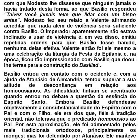
com que Modesto lhe dissesse que ninguém jamais o
havia tratado desta forma, ao que Basílio respondeu
"Talvez você jamais teve que lidar com um bispo
antes"
. Modesto fez seu relato a Valente afirmando
acreditar que nada além de violência seria suficiente
contra Basílio. O imperador aparentemente não estava
inclinado a usar de violência e, em vez disso, emitiu
repetidas ordens para que Basílio fosse banido,
nenhuma delas efetiva. Valente então foi ele mesmo a
uma celebração da liturgia da Festa da Epifania e, na
época, ficou tão impressionado com Basílio que doou-
lhe terras para a construção do
Basiliad
.
Basílio entrou em contato com o ocidente e, com a
ajuda de Atanásio de Alexandria, tentou superar a sua
atitude de desconfiança em relação aos
homoousianos. As dificuldade tinham se acentuado
quando entrou no debate a questão da essência do
Espírito Santo. Embora Basílio defendesse
objetivamente a consubstancialidade do Espírito com o
Pai e com o Filho, ele era dos que, fiéis à tradição
oriental, não tolerava que o predicado
homoousios
ao
Pai. Por esta aproximação, ele foi admoestado pelos
mais tradicionais ortodoxos, principalmente os
monges, mas foi defendido por Atanásio. Ele manteve