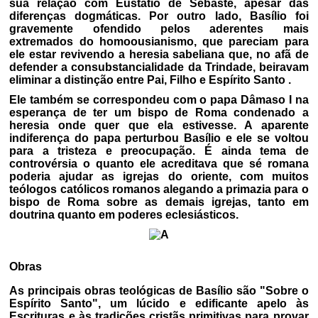
sua relação com Eustátio de Sebaste, apesar das
diferenças dogmáticas. Por outro lado, Basílio foi
gravemente ofendido pelos aderentes mais
extremados do homoousianismo, que pareciam para
ele estar revivendo a heresia sabeliana que, no afã de
defender a consubstancialidade da Trindade, beiravam
eliminar a distinção entre Pai, Filho e Espírito Santo .
Ele também se correspondeu com o papa Dâmaso I na
esperança de ter um bispo de Roma condenado a
heresia onde quer que ela estivesse. A aparente
indiferença do papa perturbou Basílio e ele se voltou
para a tristeza e preocupação. É ainda tema de
controvérsia o quanto ele acreditava que sé romana
poderia ajudar as igrejas do oriente, com muitos
teólogos católicos romanos alegando a primazia para o
bispo de Roma sobre as demais igrejas, tanto em
doutrina quanto em poderes eclesiásticos.
Obras
As principais obras teológicas de Basílio são "Sobre o
Espírito Santo", um lúcido e edificante apelo às
Escrituras e às tradições cristãs primitivas para provar