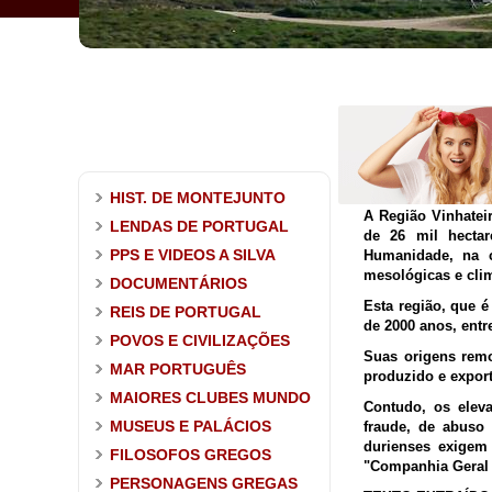
HIST. DE MONTEJUNTO
A Região Vinhatei
LENDAS DE PORTUGAL
de 26 mil hecta
PPS E VIDEOS A SILVA
Humanidade, na c
mesológicas e clim
DOCUMENTÁRIOS
Esta região, que 
REIS DE PORTUGAL
de 2000 anos, entr
POVOS E CIVILIZAÇÕES
Suas origens rem
MAR PORTUGUÊS
produzido e export
MAIORES CLUBES MUNDO
Contudo, os eleva
MUSEUS E PALÁCIOS
fraude, de abuso 
durienses exigem
FILOSOFOS GREGOS
"Companhia Geral 
PERSONAGENS GREGAS