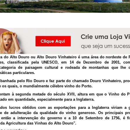
Região Vinhateira do Alto Douro
ra do Alto Douro ou Alto Douro Vinhateiro é uma área do nordeste de
res, classificada pela UNESCO, em 14 de Dezembro de 2001, co
ategoria de paisagem cultural e rodeada de montanhas que lhe dã
áticas particulares.
é banhada pelo Rio Douro e faz parte do chamado Douro Vinhateiro, pr
e os quais, o mundialmente célebre vinho do Porto.
ontam à segunda metade do século XVII, altura em que o Vinho do P
ado em quantidade, especialmente para a Inglaterra.
dos lucros obtidos com as exportações para a Inglaterra viriam a g
e de adulteração da qualidade do vinho generoso. Os principais pr
 então a intervenção do governo e a 10 de Setembro de 1756, é fi
da Agricultura das Vinhas do Alto Douro".