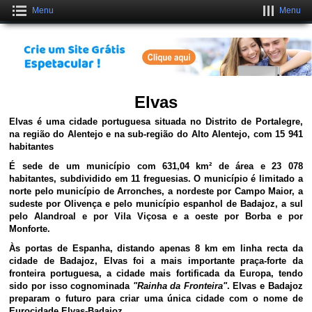
Menu
Menu
Crie uma Loja Online Grátis
CLIQUE AQUI
Elvas
Elvas é uma cidade portuguesa situada no Distrito de Portalegre,
na região do Alentejo e na sub-região do Alto Alentejo, com
15 941
habitantes
É sede de um município com
631,04 km²
de área e
23 078
habitantes, subdividido em 11 freguesias. O município é limitado a
norte pelo município de Arronches, a nordeste por Campo Maior, a
sudeste por Olivença e pelo município espanhol de Badajoz, a sul
pelo Alandroal e por Vila Viçosa e a oeste por Borba e por
Monforte.
Às portas de Espanha, distando apenas 8 km em linha recta da
cidade de Badajoz, Elvas foi a mais importante praça-forte da
fronteira portuguesa, a cidade mais fortificada da Europa, tendo
sido por isso cognominada
"Rainha da Fronteira"
. Elvas e Badajoz
preparam o futuro para criar uma única cidade com o nome de
Eurocidade Elvas-Badajoz.