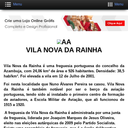
Menu
Menu
Crie uma Loja Online Grátis
CLIQUE AQUI
VILA NOVA DA RAINHA
Vila Nova da Rainha é uma freguesia portuguesa do concelho da
Azambuja, com 24,06 km² de área e 926 habitantes. Densidade: 38,5
hab/km². Foi elevada a vila em 12 de Julho de 2001.
Foi nesta localidade que Nuno Álvares Pereira se casou. Vila Nova
da Rainha é também notável por ser o berço da aviação
portuguesa, tendo sido aí instalado o primeiro centro de formação
de aviadores, a Escola Militar de Aviação, que ali funcionou de
1915 a 1920.
A freguesia de Vila Nova da Rainha é administrada por uma junta
de freguesia, liderada por Joaquim Marques de Jesus Oliveira,
eleito nas eleições autárquicas de 2009 pelo Partido Socialista.