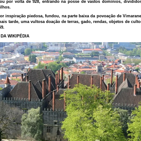
 por volta de 928, entrando na posse de vastos domínios, dividido
ilhos.
r inspiração piedosa, fundou, na parte baixa da povoação de Vimaran
mais tarde, uma vultosa doação de terras, gado, rendas, objetos de culto 
59.
DA WIKIPÉDIA