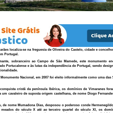
Castelo de Guimarães
rães localiza-se na freguesia de Oliveira do Castelo, cidade e concelh
 em Portugal.
ante, sobranceiro ao Campo de São Mamede, este monumento enco
do Portucalense e às lutas da independência de Portugal, sendo desi
ionalidade.
 Monumento Nacional, em 2007 foi eleito informalmente como uma das 
conquista cristã da península Ibérica, os domínios de Vimaranes fo
 a um cavaleiro de suposta origem castelhana, de nome Diogo Fernandes
as, de nome Mumadona Dias, desposou o poderoso conde Hermenegildo
 meados do século X até ao terceiro quartel do século XI, os domín