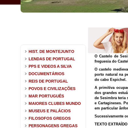
HIST. DE MONTEJUNTO
O Castelo de Ses
LENDAS DE PORTUGAL
freguesia do Caste
PPS E VIDEOS A SILVA
O castelo medieva
DOCUMENTÁRIOS
porto natural na p
do cabo Espichel.
REIS DE PORTUGAL
A primitiva ocupa
POVOS E CIVILIZAÇÕES
dos grandes estuár
MAR PORTUGUÊS
de Sesimbra teria 
e Cartagineses. P
MAIORES CLUBES MUNDO
em particular ânfo
MUSEUS E PALÁCIOS
Sucessivamente ocu
FILOSOFOS GREGOS
TEXTO EXTRAÍDO 
PERSONAGENS GREGAS