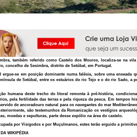
Castelo de Sesimbra
imbra, também referido como Castelo dos Mouros, localiza-se na vi
lo, concelho de Sesimbra, distrito de Setúbal, em Portugal.
l ergue-se em posição dominante numa falésia, sobre uma enseada qu
enínsula de Setúbal, entre os estuários do rio Tejo e o do rio Sado, a
ção humana deste trecho do litoral remonta à pré-história, condiciona
ios, pela fertilidade das terras e pela riqueza da pesca. Em tempos hi
servido de ancoradouro natural para os navegantes do mar Mediterrâneo
osteriormente, são testemunhos da Romanização os vestígios arqueoló
ras, moedas e sepulturas, parte desse espólio na área do castelo.
pada por Visigodos e por Muçulmanos, estes terão erguido a primitiva 
DA WIKIPÉDIA