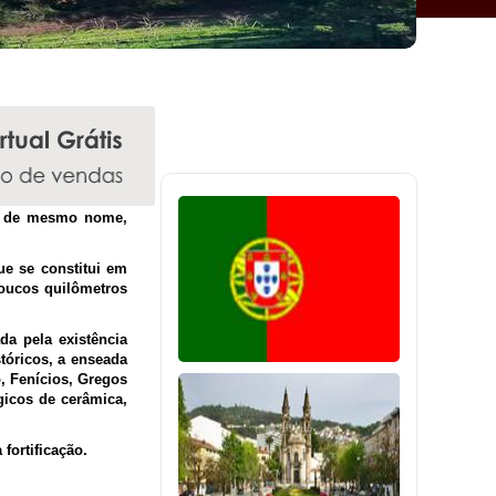
la de mesmo nome,
e se constitui em
 poucos quilômetros
da pela existência
stóricos, a enseada
, Fenícios, Gregos
gicos de cerâmica,
fortificação.