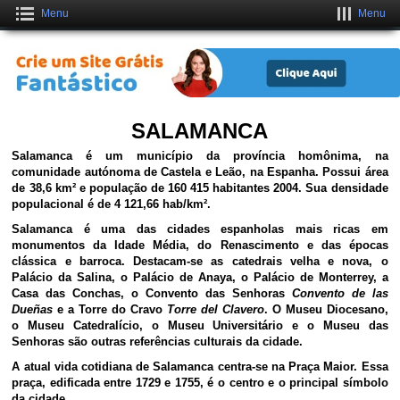
Menu
Menu
Crie um Site Grátis Fantástico
CLIQUE AQUI
SALAMANCA
Salamanca é um município
da província homônima, na
comunidade autónoma de Castela e Leão, na Espanha. Possui área
de 38,6 km² e população de 160 415 habitantes 2004. Sua densidade
populacional é de 4 121,66 hab/km².
Salamanca é uma das cidades espanholas mais ricas em
monumentos da Idade Média, do Renascimento e das épocas
clássica e barroca. Destacam-se as catedrais velha e nova, o
Palácio da Salina, o Palácio de Anaya, o Palácio de Monterrey, a
Casa das Conchas, o Convento das Senhoras
Convento de las
Dueñas
e a Torre do Cravo
Torre del Clavero
. O Museu Diocesano,
o Museu Catedralício, o Museu Universitário e o Museu das
Senhoras são outras referências culturais da cidade.
A atual vida cotidiana de Salamanca centra-se na Praça Maior. Essa
praça, edificada entre 1729 e 1755, é o centro e o principal símbolo
da cidade.