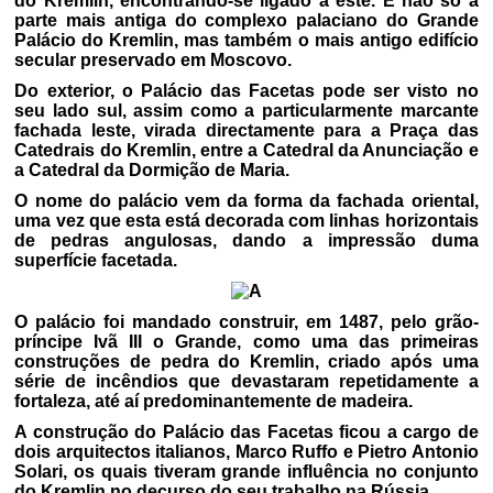
do Kremlin, encontrando-se ligado a este. É não só a
parte mais antiga do complexo palaciano do Grande
Palácio do Kremlin, mas também o mais antigo edifício
secular preservado em Moscovo.
Do exterior, o Palácio das Facetas pode ser visto no
seu lado sul, assim como a particularmente marcante
fachada leste, virada directamente para a Praça das
Catedrais do Kremlin, entre a Catedral da Anunciação e
a Catedral da Dormição de Maria.
O nome do palácio vem da forma da fachada oriental,
uma vez que esta está decorada com linhas horizontais
de pedras angulosas, dando a impressão duma
superfície facetada.
O palácio foi mandado construir, em 1487, pelo grão-
príncipe Ivã III o Grande, como uma das primeiras
construções de pedra do Kremlin, criado após uma
série de incêndios que devastaram repetidamente a
fortaleza, até aí predominantemente de madeira.
A construção do Palácio das Facetas ficou a cargo de
dois arquitectos italianos, Marco Ruffo e Pietro Antonio
Solari, os quais tiveram grande influência no conjunto
do Kremlin no decurso do seu trabalho na Rússia.