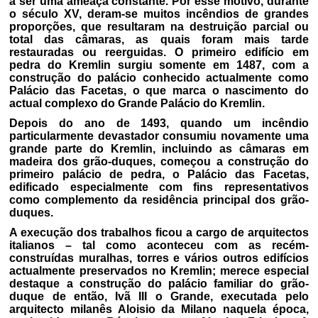
a ser uma ameaça constante. Por esse motivo, durante
o século XV, deram-se muitos incêndios de grandes
proporções, que resultaram na destruição parcial ou
total das câmaras, as quais foram mais tarde
restauradas ou reerguidas. O primeiro edifício em
pedra do Kremlin surgiu somente em 1487, com a
construção do palácio conhecido actualmente como
Palácio das Facetas, o que marca o nascimento do
actual complexo do Grande Palácio do Kremlin.
Depois do ano de 1493, quando um incêndio
particularmente devastador consumiu novamente uma
grande parte do Kremlin, incluindo as câmaras em
madeira dos grão-duques, começou a construção do
primeiro palácio de pedra, o Palácio das Facetas,
edificado especialmente com fins representativos
como complemento da residência principal dos grão-
duques.
A execução dos trabalhos ficou a cargo de arquitectos
italianos – tal como aconteceu com as recém-
construídas muralhas, torres e vários outros edifícios
actualmente preservados no Kremlin; merece especial
destaque a construção do palácio familiar do grão-
duque de então, Ivã III o Grande, executada pelo
arquitecto milanês Aloisio da Milano naquela época,