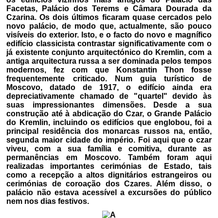
Facetas, Palácio dos Terems e Câmara Dourada da
Czarina. Os dois últimos ficaram quase cercados pelo
novo palácio, de modo que, actualmente, são pouco
visíveis do exterior. Isto, e o facto do novo e magnífico
edifício classicista contrastar significativamente com o
já existente conjunto arquitectónico do Kremlin, com a
antiga arquitectura russa a ser dominada pelos tempos
modernos, fez com que Konstantin Thon fosse
frequentemente criticado. Num guia turístico de
Moscovo, datado de 1917, o edifício ainda era
depreciativamente chamado de "quartel" devido às
suas impressionantes dimensões. Desde a sua
construção até à abdicação do Czar, o Grande Palácio
do Kremlin, incluindo os edifícios que englobou, foi a
principal residência dos monarcas russos na, então,
segunda maior cidade do império. Foi aqui que o czar
viveu, com a sua família e comitiva, durante as
permanências em Moscovo. Também foram aqui
realizadas importantes cerimónias de Estado, tais
como a recepção a altos dignitários estrangeiros ou
cerimónias de coroação dos Czares. Além disso, o
palácio não estava acessível a excursões do público
nem nos dias festivos.