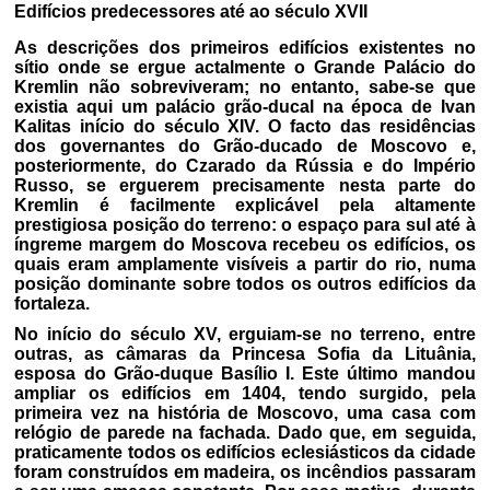
Edifícios predecessores até ao século XVII
As descrições dos primeiros edifícios existentes no
sítio onde se ergue actalmente o Grande Palácio do
Kremlin não sobreviveram; no entanto, sabe-se que
existia aqui um palácio grão-ducal na época de Ivan
Kalitas início do século XIV. O facto das residências
dos governantes do Grão-ducado de Moscovo e,
posteriormente, do Czarado da Rússia e do Império
Russo, se erguerem precisamente nesta parte do
Kremlin é facilmente explicável pela altamente
prestigiosa posição do terreno: o espaço para sul até à
íngreme margem do Moscova recebeu os edifícios, os
quais eram amplamente visíveis a partir do rio, numa
posição dominante sobre todos os outros edifícios da
fortaleza.
No início do século XV, erguiam-se no terreno, entre
outras, as câmaras da Princesa Sofia da Lituânia,
esposa do Grão-duque Basílio I. Este último mandou
ampliar os edifícios em 1404, tendo surgido, pela
primeira vez na história de Moscovo, uma casa com
relógio de parede na fachada. Dado que, em seguida,
praticamente todos os edifícios eclesiásticos da cidade
foram construídos em madeira, os incêndios passaram