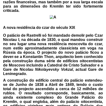
razões financeiras, mas também por a sua larga escala
para as dimensões do Kremlin ter sido fortemente
criticada.
A nova residência do czar do século XIX
O palácio de Rastrelli só foi mandado demolir pelo Czar
Nicolau I, na década de 1830, o qual mandou construir
no seu lugar uma nova residência moscovita do czar,
num estilo aproximadamente classicista em voga na
Rússia da época. O projecto do novo palácio ficou a
dever-se a Konstantin Thon, arquitecto bem conhecido
pela construção duma série de edifícios oitocentistas
de Moscovo incluindo a Catedral de Cristo Salvador e a
Gare de Nicolau
Nikolayevsky Vokzal
, actual Gare de
Leninegrado.
A construção do edifício central do palácio estendeu-
se de Junho de 1838 a Abril de 1849, tendo o custo
total do projecto ascendido a cerca de 12 milhões de
rublos. O resultado corresponde, basicamente, ao
ainda existente complexo do Grande Palácio do
Kremlin, o qual engloba, além do palácio oitocentista,
os edifícios vizinhos mais antigos do Palácio das