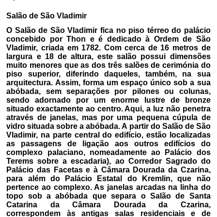
Salão de São Vladimir
O Salão de São Vladimir fica no piso térreo do palácio
concebido por Thon e é dedicado à Ordem de São
Vladimir, criada em 1782. Com cerca de 16 metros de
largura e 18 de altura, este salão possui dimensões
muito menores que as dos três salões de cerimónia do
piso superior, diferindo daqueles, também, na sua
arquitectura. Assim, forma um espaço único sob a sua
abóbada, sem separações por pilones ou colunas,
sendo adornado por um enorme lustre de bronze
situado exactamente ao centro. Aqui, a luz não penetra
através de janelas, mas por uma pequena cúpula de
vidro situada sobre a abóbada. A partir do Salão de São
Vladimir, na parte central do edifício, estão localizadas
as passagens de ligação aos outros edifícios do
complexo palaciano, nomeadamente ao Palácio dos
Terems sobre a escadaria), ao Corredor Sagrado do
Palácio das Facetas e à Câmara Dourada da Czarina,
para além do Palácio Estatal do Kremlin, que não
pertence ao complexo. As janelas arcadas na linha do
topo sob a abóbada que separa o Salão de Santa
Catarina da Câmara Dourada da Czarina,
correspondem às antigas salas residenciais e de