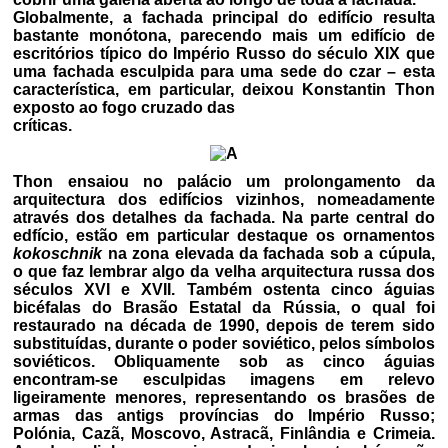
Globalmente, a fachada principal do edifício resulta
bastante monótona, parecendo mais um edifício de
escritórios típico do Império Russo do século XIX que
uma fachada esculpida para uma sede do czar – esta
característica, em particular, deixou Konstantin Thon
exposto ao fogo cruzado das
críticas.
Thon ensaiou no palácio um prolongamento da
arquitectura dos edifícios vizinhos, nomeadamente
através dos detalhes da fachada. Na parte central do
edfício, estão em particular destaque os ornamentos
kokoschnik
na zona elevada da fachada sob a cúpula,
o que faz lembrar algo da velha arquitectura russa dos
séculos XVI e XVII. Também ostenta cinco águias
bicéfalas do Brasão Estatal da Rússia, o qual foi
restaurado na década de 1990, depois de terem sido
substituídas, durante o poder soviético, pelos símbolos
soviéticos. Obliquamente sob as cinco águias
encontram-se esculpidas imagens em relevo
ligeiramente menores, representando os brasões de
armas das antigs províncias do Império Russo;
Polónia, Cazã, Moscovo, Astracã, Finlândia e Crimeia.