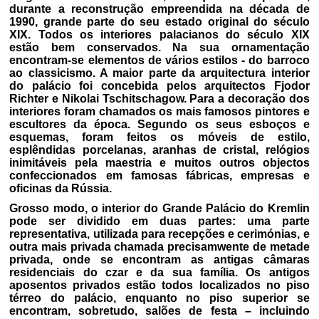
durante a reconstrução empreendida na década de
1990, grande parte do seu estado original do século
XIX. Todos os interiores palacianos do século XIX
estão bem conservados. Na sua ornamentação
encontram-se elementos de vários estilos - do barroco
ao classicismo. A maior parte da arquitectura interior
do palácio foi concebida pelos arquitectos Fjodor
Richter e Nikolai Tschitschagow. Para a decoração dos
interiores foram chamados os mais famosos pintores e
escultores da época. Segundo os seus esboços e
esquemas, foram feitos os móveis de estilo,
esplêndidas porcelanas, aranhas de cristal, relógios
inimitáveis pela maestria e muitos outros objectos
confeccionados em famosas fábricas, empresas e
oficinas da Rússia.
Grosso modo, o interior do Grande Palácio do Kremlin
pode ser dividido em duas partes: uma parte
representativa, utilizada para recepções e cerimónias, e
outra mais privada chamada precisamwente de metade
privada, onde se encontram as antigas câmaras
residenciais do czar e da sua família. Os antigos
aposentos privados estão todos localizados no piso
térreo do palácio, enquanto no piso superior se
encontram, sobretudo, salões de festa – incluindo