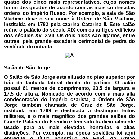
quatro dos cinco mais representativos, cujos nomes
foram designados de acordo com as mais conhecidas
ordens do Império Russo. Por exemplo, a sala de São
Vladimir deve o seu nome à Ordem de São Vladimir,
instituída em 1782 pela czarina Catarina II. Este salão
reúne o palácio do século XIX com os antigos edifícios
dos séculos XV–XVII. Os dois pisos são ligados, entre
outras, pela grande escadaria cerimonial de pedra do
vestíbulo de entrada.
Salão de São Jorge
O Salão de São Jorge está situado no piso superior por
trás da fachada lateral direita do palácio. O salão
possui 61 metros de comprimento, 20,5 de largura e
17,5 de altura. Nomeado de acordo com a mais alta
condecoração do império czarista, a Ordem de São
Jorge também chamada de Cruz de São Jorge,
instituida em 1769 e destinada a destinguir feitos
militares, é o mais magnífico dos grandes salões do
Grande Palácio do Kremlin e tem sido tradicionalmente
usado para as mais elevadas honrarias e altas
distinções. Por exemplo, na época soviética foi aqui
entregue o título honorário de
Herói da União