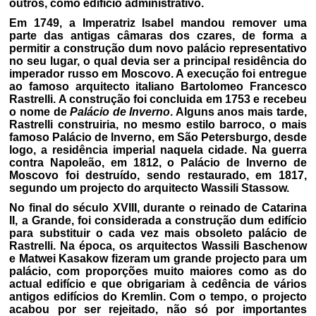
outros, como edifício administrativo.
Em 1749, a Imperatriz Isabel mandou remover uma
parte das antigas câmaras dos czares, de forma a
permitir a construção dum novo palácio representativo
no seu lugar, o qual devia ser a principal residência do
imperador russo em Moscovo. A execução foi entregue
ao famoso arquitecto italiano Bartolomeo Francesco
Rastrelli. A construção foi concluida em 1753 e recebeu
o nome de
Palácio de Inverno
. Alguns anos mais tarde,
Rastrelli construiria, no mesmo estilo barroco, o mais
famoso Palácio de Inverno, em São Petersburgo, desde
logo, a residência imperial naquela cidade. Na guerra
contra Napoleão, em 1812, o Palácio de Inverno de
Moscovo foi destruído, sendo restaurado, em 1817,
segundo um projecto do arquitecto Wassili Stassow.
No final do século XVIII, durante o reinado de Catarina
II, a Grande, foi considerada a construção dum edifício
para substituir o cada vez mais obsoleto palácio de
Rastrelli. Na época, os arquitectos Wassili Baschenow
e Matwei Kasakow fizeram um grande projecto para um
palácio, com proporções muito maiores como as do
actual edifício e que obrigariam à cedência de vários
antigos edifícios do Kremlin. Com o tempo, o projecto
acabou por ser rejeitado, não só por importantes