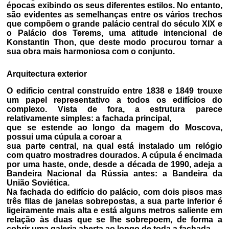
épocas exibindo os seus diferentes estilos. No entanto,
são evidentes as semelhanças entre os vários trechos
que compõem o grande palácio central do século XIX e
o Palácio dos Terems, uma atitude intencional de
Konstantin Thon, que deste modo procurou tornar a
sua obra mais harmoniosa com o conjunto.
Arquitectura exterior
O edificio central construído entre 1838 e 1849 trouxe
um papel representativo a todos os edifícios do
complexo. Vista de fora, a estrutura parece
relativamente simples: a fachada principal,
que se estende ao longo da magem do Moscova,
possui uma cúpula a coroar a
sua parte central, na qual está instalado um relógio
com quatro mostradres dourados. A cúpula é encimada
por uma haste, onde, desde a década de 1990, adeja a
Bandeira Nacional da Rússia antes: a Bandeira da
União Soviética.
Na fachada do edifício do palácio, com dois pisos mas
três filas de janelas sobrepostas, a sua parte inferior é
ligeiramente mais alta e está alguns metros saliente em
relação às duas que se lhe sobrepoem, de forma a
cobrir uma galeria aberta ao longo de toda a fachada.