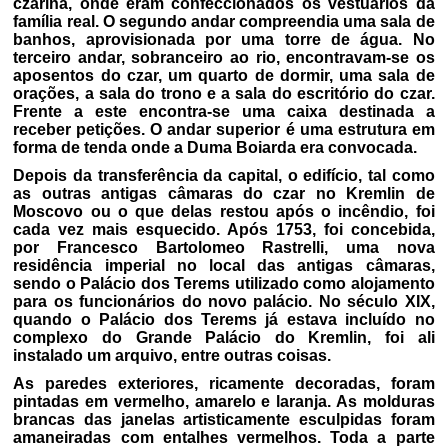
czarina, onde eram confeccionados os vestuários da
família real. O segundo andar compreendia uma sala de
banhos, aprovisionada por uma torre de água. No
terceiro andar, sobranceiro ao rio, encontravam-se os
aposentos do czar, um quarto de dormir, uma sala de
orações, a sala do trono e a sala do escritório do czar.
Frente a este encontra-se uma caixa destinada a
receber petições. O andar superior é uma estrutura em
forma de tenda onde a Duma Boiarda era convocada.
Depois da transferência da capital, o edifício, tal como
as outras antigas câmaras do czar no Kremlin de
Moscovo ou o que delas restou após o incêndio, foi
cada vez mais esquecido. Após 1753, foi concebida,
por Francesco Bartolomeo Rastrelli, uma nova
residência imperial no local das antigas câmaras,
sendo o Palácio dos Terems utilizado como alojamento
para os funcionários do novo palácio. No século XIX,
quando o Palácio dos Terems já estava incluído no
complexo do Grande Palácio do Kremlin, foi ali
instalado um arquivo, entre outras coisas.
As paredes exteriores, ricamente decoradas, foram
pintadas em vermelho, amarelo e laranja. As molduras
brancas das janelas artisticamente esculpidas foram
amaneiradas com entalhes vermelhos. Toda a parte