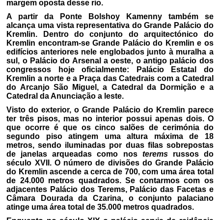
margem oposta desse rio.
A partir da Ponte Bolshoy Kamenny também se
alcança uma vista representativa do Grande Palácio do
Kremlin. Dentro do conjunto do arquitectónico do
Kremlin encontram-se Grande Palácio do Kremlin e os
edifícios anteriores nele englobados junto à muralha a
sul, o Palácio do Arsenal a oeste, o antigo palácio dos
congressos hoje oficialmente: Palácio Estatal do
Kremlin a norte e a Praça das Catedrais com a Catedral
do Arcanjo São Miguel, a Catedral da Dormição e a
Catedral da Anunciação a leste.
Visto do exterior, o Grande Palácio do Kremlin parece
ter três pisos, mas no interior possui apenas dois. O
que ocorre é que os cinco salões de cerimónia do
segundo piso atingem uma altura máxima de 18
metros, sendo iluminadas por duas filas sobrepostas
de janelas arqueadas como nos
terems
russos do
século XVII. O número de divisões do Grande Palácio
do Kremlin ascende a cerca de 700, com uma área total
de 24.000 metros quadrados. Se contarmos com os
adjacentes Palácio dos Terems, Palácio das Facetas e
Câmara Dourada da Czarina, o conjunto palaciano
atinge uma área total de 35.000 metros quadrados.