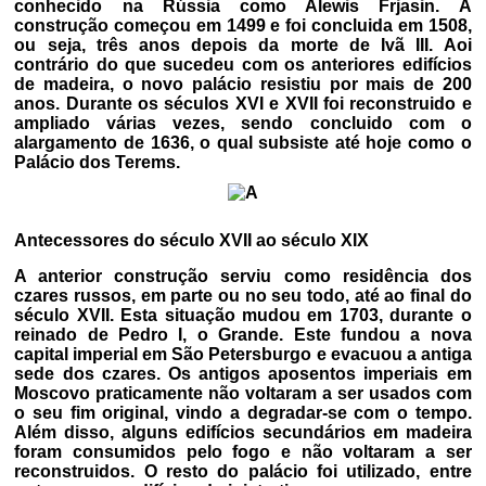
conhecido na Rússia como Alewis Frjasin. A
construção começou em 1499 e foi concluida em 1508,
ou seja, três anos depois da morte de Ivã III. Aoi
contrário do que sucedeu com os anteriores edifícios
de madeira, o novo palácio resistiu por mais de 200
anos. Durante os séculos XVI e XVII foi reconstruido e
ampliado várias vezes, sendo concluido com o
alargamento de 1636, o qual subsiste até hoje como o
Palácio dos Terems.
Antecessores do século XVII ao século XIX
A anterior construção serviu como residência dos
czares russos, em parte ou no seu todo, até ao final do
século XVII. Esta situação mudou em 1703, durante o
reinado de Pedro I, o Grande. Este fundou a nova
capital imperial em São Petersburgo e evacuou a antiga
sede dos czares. Os antigos aposentos imperiais em
Moscovo praticamente não voltaram a ser usados com
o seu fim original, vindo a degradar-se com o tempo.
Além disso, alguns edifícios secundários em madeira
foram consumidos pelo fogo e não voltaram a ser
reconstruidos. O resto do palácio foi utilizado, entre