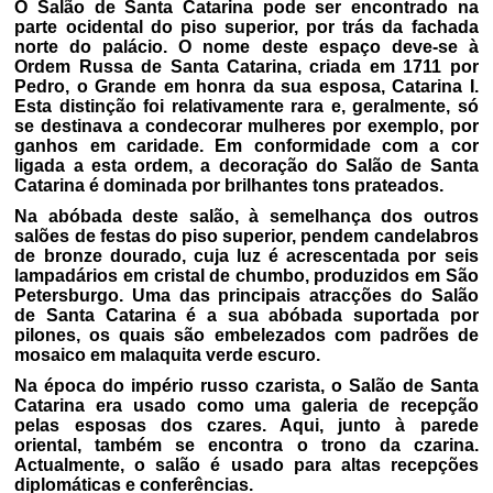
O Salão de Santa Catarina pode ser encontrado na
parte ocidental do piso superior, por trás da fachada
norte do palácio. O nome deste espaço deve-se à
Ordem Russa de Santa Catarina, criada em 1711 por
Pedro, o Grande em honra da sua esposa, Catarina I.
Esta distinção foi relativamente rara e, geralmente, só
se destinava a condecorar mulheres por exemplo, por
ganhos em caridade. Em conformidade com a cor
ligada a esta ordem, a decoração do Salão de Santa
Catarina é dominada por brilhantes tons prateados.
Na abóbada deste salão, à semelhança dos outros
salões de festas do piso superior, pendem candelabros
de bronze dourado, cuja luz é acrescentada por seis
lampadários em cristal de chumbo, produzidos em São
Petersburgo. Uma das principais atracções do Salão
de Santa Catarina é a sua abóbada suportada por
pilones, os quais são embelezados com padrões de
mosaico em malaquita verde escuro.
Na época do império russo czarista, o Salão de Santa
Catarina era usado como uma galeria de recepção
pelas esposas dos czares. Aqui, junto à parede
oriental, também se encontra o trono da czarina.
Actualmente, o salão é usado para altas recepções
diplomáticas e conferências.