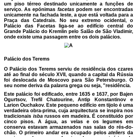
um piso térreo destinado unicamente a funções de
serviço. As epónimas
facetas
podem ser encontradas
unicamente na fachada leste, a que está voltada para a
Praça das Catedrais. No seu extremo ocidental, o
Palácio das Facetas liga-se ao edifício central do
Grande Palácio do Kremlin pelo Salão de São Vladimir,
onde existe uma passagem entre os dois palácios.
Palácio dos Terems
O Palácio dos Terems serviu de residência dos czares
até ao final do século XVII, quando a capital da Rússia
foi deslocada de Moscovo para São Petersburgo. O
seu nome deriva da palavra grega ou seja, "residência.
Este palácio foi edificado, entre 1635 e 1637, por Bajen
Ogurtsov, Trefil Chatourine, Antip Konstantinov e
Larion Ouchakov. Este pequeno edifício em tijolo é uma
verdadeira obra-prima, cuja arquitectura se inspira nos
tradicionais
isba
russos em madeira. É constituido por
cinco pisos. A água, as velas e os legumes em
conserva estavam armazenados nas salas do rés-do-
chão. O primeiro andar era ocupado pelos
ateliers
da