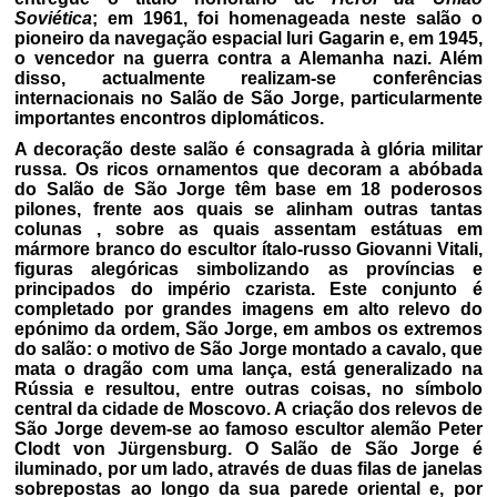
Soviética
; em 1961, foi homenageada neste salão o
pioneiro da navegação espacial Iuri Gagarin e, em 1945,
o vencedor na guerra contra a Alemanha nazi. Além
disso, actualmente realizam-se conferências
internacionais no Salão de São Jorge, particularmente
importantes encontros diplomáticos.
A decoração deste salão é consagrada à glória militar
russa. Os ricos ornamentos que decoram a abóbada
do Salão de São Jorge têm base em 18 poderosos
pilones, frente aos quais se alinham outras tantas
colunas , sobre as quais assentam estátuas em
mármore branco do escultor ítalo-russo Giovanni Vitali,
figuras alegóricas simbolizando as províncias e
principados do império czarista. Este conjunto é
completado por grandes imagens em alto relevo do
epónimo da ordem, São Jorge, em ambos os extremos
do salão: o motivo de São Jorge montado a cavalo, que
mata o dragão com uma lança, está generalizado na
Rússia e resultou, entre outras coisas, no símbolo
central da cidade de Moscovo. A criação dos relevos de
São Jorge devem-se ao famoso escultor alemão Peter
Clodt von Jürgensburg. O Salão de São Jorge é
iluminado, por um lado, através de duas filas de janelas
sobrepostas ao longo da sua parede oriental e, por