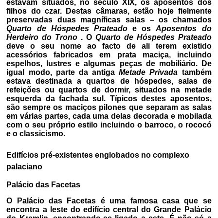
estavam situados, no século XIX, os aposentos dos
filhos do czar. Destas câmaras, estão hoje fielmente
preservadas duas magníficas salas – os chamados
Quarto de Hóspedes Prateado
e os
Aposentos do
Herdeiro do Trono
. O
Quarto de Hóspedes Prateado
deve o seu nome ao facto de ali terem existido
acessórios fabricados em prata maciça, incluindo
espelhos, lustres e algumas peças de mobiliário. De
igual modo, parte da antiga
Metade Privada
também
estava destinada a quartos de hóspedes, salas de
refeições ou quartos de dormir, situados na metade
esquerda da fachada sul. Típicos destes aposentos,
são sempre os maciços pilones que separam as salas
em várias partes, cada uma delas decorada e mobilada
com o seu próprio estilo incluindo o barroco, o rococó
e o classicismo.
Edifícios pré-existentes englobados no complexo
palaciano
Palácio das Facetas
O Palácio das Facetas é uma famosa casa que se
encontra a leste do edifício central do Grande Palácio