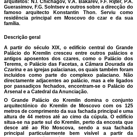
arquitetos: N.I. Chichagov, V.A. Bakarev, F.F. Rijter, P.A.
Guerasimov, F.G. Solntsev e outros sobre a direcção do
famoso arquitecto Konstantin Thon. Serviu como
residência principal em Moscovo do czar e da sua
família.
Descrição geral
A partir do século XIX, o edifício central do Grande
Palácio do Kremlin cresceu entre outros palácios e
antigos aposentos dos czares, como o Palácio dos
Terems, o Palácio das Facetas, a
Câmara Dourada da
Czarina
e as igrejas palacianas, os quais também foram
incluidos como parte do complexo palaciano. Não
directamente adjacentes ao palácio, mas a ele ligados
por passadiços fechados, encontram-se o Palácio do
Arsenal e a Catedral da Anunciação.
O Grande Palácio do Kremlin domina o conjunto
arquitectónico do Kremlin de Moscovo com os 125
metros de comprimento da sua fachada principal e uma
altura de 44 metros até ao cimo da cúpula. O edifício
situa-se na parte sul do Kremlin, perto da encosta que
desce até ao Rio Moscova, sendo a sua fachada
principal particularmente bem visível a partir da