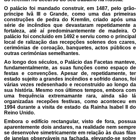
O palácio foi mandado construir, em 1487, pelo grão-
príncipe Ivã III o Grande, como uma das primeiras
construções de pedra do Kremlin, criado após uma
série de incêndios que devastaram repetidamente a
fortaleza, até aí predominantemente de madeira. O
palácio foi concluido em 1492 e serviu como o principal
local de ralização das recepções solenes dos czares,
cerimónias de coroação, banquetes, actos públicos e
outras cerimónias semelhantes.
Ao longo dos séculos, o Palácio das Facetas manteve,
fundamentalmente, as suas funções como espaço de
festas e convenções. Apesar de, repetidamente, ter
estado sujeito a grandes incêndios e sofrido danos, foi
várias vezes redesenhado e reconstruido ao longo da
sua história. Mesmo nos últimos tempos, embora com
uma frequência extremamante rara, ainda são lá
organizadas recepões festivas, como aconteceu em
1994 durante a visita de estado da Rainha Isabel II do
Reino Unido.
Embora o edifício rectangular, visto de fora, possua
aparentemente dois andares, na realidade nem sempre
se desenvolve simetricamente em relação às duas filas
de janelas observáveis na fachada, elevando-se sobre