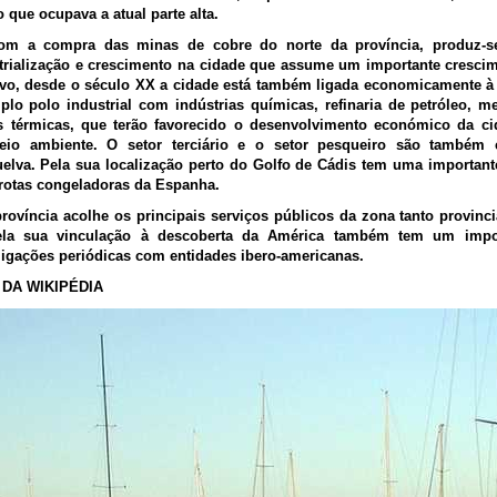
 que ocupava a atual parte alta.
om a compra das minas de cobre do norte da província, produz-se
trialização e crescimento na cidade que assume um importante cresci
novo, desde o século XX a cidade está também ligada economicamente à 
o polo industrial com indústrias químicas, refinaria de petróleo, me
is térmicas, que terão favorecido o desenvolvimento económico da 
eio ambiente. O setor terciário e o setor pesqueiro são também 
elva. Pela sua localização perto do Golfo de Cádis tem uma importante
rotas congeladoras da Espanha.
província acolhe os principais serviços públicos da zona tanto provinc
ela sua vinculação à descoberta da América também tem um impor
ligações periódicas com entidades ibero-americanas.
DA WIKIPÉDIA