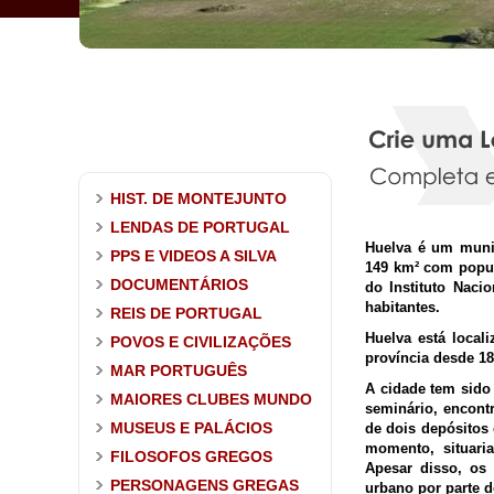
HIST. DE MONTEJUNTO
LENDAS DE PORTUGAL
Huelva é um muni
PPS E VIDEOS A SILVA
149 km² com popul
DOCUMENTÁRIOS
do Instituto Naci
habitantes.
REIS DE PORTUGAL
Huelva está local
POVOS E CIVILIZAÇÕES
província desde 18
MAR PORTUGUÊS
A cidade tem sido
MAIORES CLUBES MUNDO
seminário, encontr
MUSEUS E PALÁCIOS
de dois depósitos 
momento, situari
FILOSOFOS GREGOS
Apesar disso, os
PERSONAGENS GREGAS
urbano por parte d