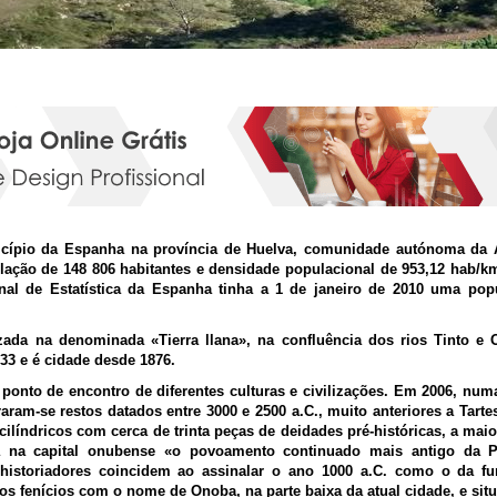
Huelva
cípio da Espanha na província de Huelva, comunidade autónoma da A
ação de 148 806 habitantes e densidade populacional de 953,12 hab/
onal de Estatística da Espanha tinha a 1 de janeiro de 2010 uma po
izada na denominada «Tierra llana», na confluência dos rios Tinto e O
33 e é cidade desde 1876.
 ponto de encontro de diferentes culturas e civilizações. Em 2006, nu
aram-se restos datados entre 3000 e 2500 a.C., muito anteriores a Tart
cilíndricos com cerca de trinta peças de deidades pré-históricas, a mai
a na capital onubense «o povoamento continuado mais antigo da Pe
 historiadores coincidem ao assinalar o ano 1000 a.C. como o da f
os fenícios com o nome de Onoba, na parte baixa da atual cidade, e sit