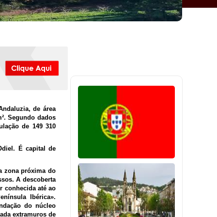
ndaluzia, de área
km². Segundo dados
pulação de 149 310
diel. É capital de
ma zona próxima do
essos. A descoberta
or conhecida até ao
nínsula Ibérica».
undação do núcleo
uada extramuros de