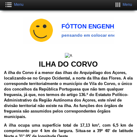
Menu
Menu
Crie um Site Grátis Fantástico
CLIQUE AQUI
ILHA DO CORVO
A
ilha do Corvo
é a menor das ilhas do Arquipélago dos Açores,
localizando-se no Grupo Ocidental, a norte da Ilha das Flores. A ela
corresponde territorialmente o município de Vila do Corvo, o único
dos concelhos da República Portuguesa que não tem qualquer
freguesia, já que, nos termos do artigo 136.º do Estatuto Político-
Administrativo da Região Autónoma dos Açores, este nível de
divisão territorial não existe na ilha. As funções dos órgãos de
freguesia são assumidos pelos correspondentes órgãos
municipais.
A ilha ocupa uma superfície total de 17,13 km², com 6,5 km de
comprimento por 4 km de largura. Situa-se a 39º 40’ de latitude
Norte e 31° 05’ de longitude Oeste.