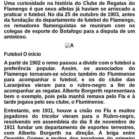
Uma curiosidade na história do Clube de Regatas do
Flamengo é que seus atletas já haviam se arriscado a
praticar o futebol. No dia 25 de outubro de 1903, antes
da fundação do departamento de futebol do Flamengo,
os remadores flamenguistas se reuniram com os
colegas de esporte do Botafogo para a disputa de um
amistoso.
Futebol O início
A partir de 1902 o remo passou a dividir com o futebol a
preferência popular. Assim, os associados do
Flamengo tornaram-se sócios também do Fluminense
para acompanhar o futebol, e os do clube das
Laranjeiras vieram para o rubro-negro a fim de
acompanhar as regatas. Alberto Borgerth representava
bem o exemplo, pois pela manhã remava pelo Fla e à
tarde jogava pelo seu clube, o Fluminense.
Entretanto, em 1911, houve a cisão no Flu e muitos
jogadores do tricolor vieram para o Rubro-negro,
resolvendo em assembleia do dia 8 de novembro de
1911 fundar um departamento de esportes terrestres,
com Alberto Borgerth na direção. A briga entre
Oswaldo Gomes e muitos dos jogadores do primeiro