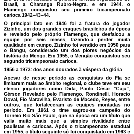
Brasil, a Charanga Rubro-Negra, e em 1944, o
Flamengo conquistou seu primeiro tricampeonato
carioca 1942–43–44.
O principal fato em 1946 foi a fratura do jogador
Zizinho, um dos grandes craques brasileiros da época
e revelado pelo próprio Flamengo, que desfalcou a
equipe por seis meses, fazendo-a perder muita
qualidade em campo. Zizinho foi vendido em 1950 para
o Bangu, considerado um dos piores negócios da
história do Mengo. Em 1955, o Mengão conquistou seu
segundo tricampeonato carioca.
1956 a 1973: dos anos dourados à véspera da glória
Apesar de nesse período as conquistas do Fla se
limitarem mais ao âmbito regional, o clube teve em seu
elenco jogadores como Dida, Paulo César "Caju",
Gérson Revelado pelo Flamengo, Rondinelli, Horacio
Doval, Fio Maravilha, Evaristo de Macedo, Reyes, entre
outros, que fortaleceram as equipes montadas no
período. Em 1961 o time sagrou-se campeão do
Torneio Rio-São Paulo, que na época era um título que
valia muito mais que a simples rivalidade entre
paulistas e cariocas. Após o tricampeonato estadual
em 1955, o título seguinte só foi conquistado em 1963 e