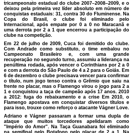
tricampeonato estadual do clube 2007–2008–2009, e o
deixou pela primeira vez líder absoluto em número de
conquistas estaduais: 31, contra 30 do Fluminense. Na
Copa do Brasil, o clube foi eliminado pelo
Internacional, após empate por 0 a 0 no Maracanã e
uma derrota por 2 a 1 que encerrou a participação do
clube na competição.
Em 22 de julho de 2009, Cuca foi demitido do clube.
Com Andrade como substituto, o time embalou no
Campeonato Brasileiro e, com uma grande
recuperação no segundo turno, assumiu a liderança na
penúltima rodada, após vencer o Corinthians por 2 a 0
e com a derrota do São Paulo de 4 a 2 para o Goiás. Em
6 de dezembro o clube precisava vencer para confirmar
o título, num jogo tenso contra o Grêmio que saiu na
frente no placar, mas o Flamengo virou o jogo para 2 a
1 e conquistou a taça de campeão após 17 anos. 2010
a 2012: fuga do rebaixamento e a crise Em 2010, o
Flamengo apostava em conquistar diversos títulos e
para isso, trouxe como reforço o atacante Vágner Love.
Adriano e Vágner passaram a formar uma dupla de
ataque que muitos torcedores apelidaram como
"Império do Amor". Na Taça Guanabara foi eliminado
na semifinal pelo Botafogo pelo placar de 2 a 1. Na