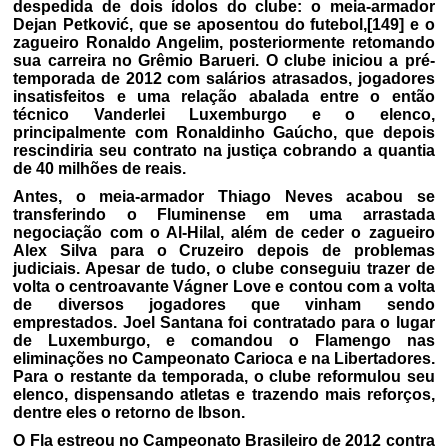
despedida de dois ídolos do clube: o meia-armador
Dejan Petković, que se aposentou do futebol,[149] e o
zagueiro Ronaldo Angelim, posteriormente retomando
sua carreira no Grêmio Barueri. O clube iniciou a pré-
temporada de 2012 com salários atrasados, jogadores
insatisfeitos e uma relação abalada entre o então
técnico Vanderlei Luxemburgo e o elenco,
principalmente com Ronaldinho Gaúcho, que depois
rescindiria seu contrato na justiça cobrando a quantia
de 40 milhões de reais.
Antes, o meia-armador Thiago Neves acabou se
transferindo o Fluminense em uma arrastada
negociação com o Al-Hilal, além de ceder o zagueiro
Alex Silva para o Cruzeiro depois de problemas
judiciais. Apesar de tudo, o clube conseguiu trazer de
volta o centroavante Vágner Love e contou com a volta
de diversos jogadores que vinham sendo
emprestados. Joel Santana foi contratado para o lugar
de Luxemburgo, e comandou o Flamengo nas
eliminações no Campeonato Carioca e na Libertadores.
Para o restante da temporada, o clube reformulou seu
elenco, dispensando atletas e trazendo mais reforços,
dentre eles o retorno de Ibson.
O Fla estreou no Campeonato Brasileiro de 2012 contra