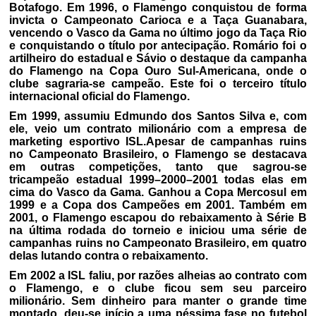
Botafogo. Em 1996, o Flamengo conquistou de forma
invicta o Campeonato Carioca e a Taça Guanabara,
vencendo o Vasco da Gama no último jogo da Taça Rio
e conquistando o título por antecipação. Romário foi o
artilheiro do estadual e Sávio o destaque da campanha
do Flamengo na Copa Ouro Sul-Americana, onde o
clube sagraria-se campeão. Este foi o terceiro título
internacional oficial do Flamengo.
Em 1999, assumiu Edmundo dos Santos Silva e, com
ele, veio um contrato milionário com a empresa de
marketing esportivo ISL.Apesar de campanhas ruins
no Campeonato Brasileiro, o Flamengo se destacava
em outras competições, tanto que sagrou-se
tricampeão estadual 1999–2000–2001 todas elas em
cima do Vasco da Gama. Ganhou a Copa Mercosul em
1999 e a Copa dos Campeões em 2001. Também em
2001, o Flamengo escapou do rebaixamento à Série B
na última rodada do torneio e iniciou uma série de
campanhas ruins no Campeonato Brasileiro, em quatro
delas lutando contra o rebaixamento.
Em 2002 a ISL faliu, por razões alheias ao contrato com
o Flamengo, e o clube ficou sem seu parceiro
milionário. Sem dinheiro para manter o grande time
montado, deu-se início a uma péssima fase no futebol