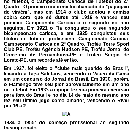
no futebol, o Campeonato Carioca de Futebol do 2.º
Quadro. O primeiro uniforme foi chamado de "papagaio
de vintém", mas em 1914 o clube adotou a camisa
cobra coral que só durou até 1916 e venceu seu
primeiro Campeonato Carioca e o segundo no ano
seguinte. Em 1921 o Fla conquistou o seu segundo
bicampeonato carioca, e em 1925 conquistou seis
títulos no futebol profissional Campeonato Carioca,
Campeonato Carioca de 2º Quadro, Troféu Torre Sport
Club-PE, Troféu Agência Hudson-PE, Troféu Jornal do
Comércio de Pernambuco-PE e Troféu Sérgio de
Loreto-PE, um recorde até então.
Em 1927, foi eleito o "clube mais querido do Brasil",
levando a Taça Salutaris, vencendo o Vasco da Gama
em um concurso do Jornal do Brasil. Em 1930, porém,
o Flamengo teve seu pior aproveitamento em um ano
no futebol. Em 1933 a equipe fez sua primeira excursão
para fora do Brasil e no dia 14 de maio do mesmo ano
fez seu último jogo como amador, vencendo o River
por 16 a 2.
1934 a 1955: do começo profissional ao segundo
tricampeonato