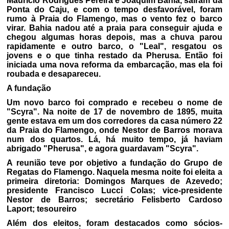
Maurício Rodrigues Pereira e Joaquim Bahia, saíram da
Ponta do Caju, e com o tempo desfavorável, foram
rumo à Praia do Flamengo, mas o vento fez o barco
virar. Bahia nadou até a praia para conseguir ajuda e
chegou algumas horas depois, mas a chuva parou
rapidamente e outro barco, o "Leal", resgatou os
jovens e o que tinha restado da Pherusa. Então foi
iniciada uma nova reforma da embarcação, mas ela foi
roubada e desapareceu.
A fundação
Um novo barco foi comprado e recebeu o nome de
"Scyra". Na noite de 17 de novembro de 1895, muita
gente estava em um dos corredores da casa número 22
da Praia do Flamengo, onde Nestor de Barros morava
num dos quartos. Lá, há muito tempo, já haviam
abrigado "Pherusa", e agora guardavam "Scyra".
A reunião teve por objetivo a fundação do Grupo de
Regatas do Flamengo. Naquela mesma noite foi eleita a
primeira diretoria: Domingos Marques de Azevedo;
presidente Francisco Lucci Colas; vice-presidente
Nestor de Barros; secretário Felisberto Cardoso
Laport; tesoureiro
Além dos eleitos, foram destacados como sócios-