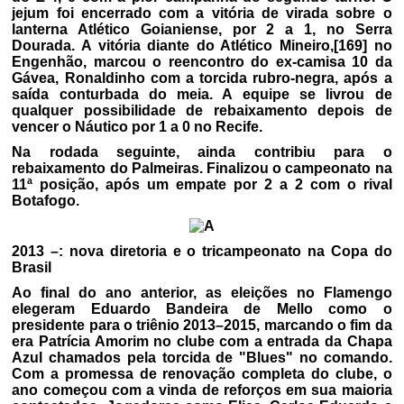
jejum foi encerrado com a vitória de virada sobre o
lanterna Atlético Goianiense, por 2 a 1, no Serra
Dourada. A vitória diante do Atlético Mineiro,[169] no
Engenhão, marcou o reencontro do ex-camisa 10 da
Gávea, Ronaldinho com a torcida rubro-negra, após a
saída conturbada do meia. A equipe se livrou de
qualquer possibilidade de rebaixamento depois de
vencer o Náutico por 1 a 0 no Recife.
Na rodada seguinte, ainda contribiu para o
rebaixamento do Palmeiras. Finalizou o campeonato na
11ª posição, após um empate por 2 a 2 com o rival
Botafogo.
2013 –: nova diretoria e o tricampeonato na Copa do
Brasil
Ao final do ano anterior, as eleições no Flamengo
elegeram Eduardo Bandeira de Mello como o
presidente para o triênio 2013–2015, marcando o fim da
era Patrícia Amorim no clube com a entrada da Chapa
Azul chamados pela torcida de "Blues" no comando.
Com a promessa de renovação completa do clube, o
ano começou com a vinda de reforços em sua maioria