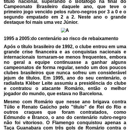
título nacional, superando o Botafogo na final do
Campeonato Brasileiro daquele ano, que teve o
primeiro jogo vencido pelos rubro-negros por 3 a 0 e o
segundo empatado em 2 a 2. Neste ano o grande
destaque foi mais uma vez Júnior.
1995 a 2005:do centenário ao risco de rebaixamento
Após o título brasileiro de 1992, o clube entrou em uma
grande crise financeira e as conquistas nacionais e
internacionais tornaram-se menos frequentes, embora
no geral a equipe continuasse a ganhar alguns
campeonatos de forma regular, sendo um dos poucos
clubes brasileiros que nunca sofreu um considerável
jejum de títulos. Em 1995, ano do seu centenário, o
radialista Kléber Leite assumiu a presidência do clube
e contratou o atacante Romário, então o melhor
jogador do mundo, que estava no Barcelona.
Mesmo com Romário que nesse ano brigava contra
Túlio e Renato Gaúcho pelo "título" de Rei do Rio e
outros craques que foram contratados, como
Edmundo e Branco, o ano do centenário rubro-negro
não foi vitorioso. O Flamengo conquistou apenas a
Taça Guanabara com três gols de Romário contra o