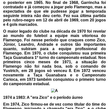
o posterior em 1965. No final de 1968, Garrincha foi
contratado e já começou a jogar pelo Flamengo, mas a
expectativa de que ele pudesse jogar a temporada
seguinte inteira não deu certo. Fez sua última partida
pelo rubro-negro em 12 de abril de 1969, com 20 jogos
e 4 gols marcados.
O maior legado do clube na década de 1970 foi revelar
ao mundo do futebol a equipe mais vitoriosa do
Flamengo. Foi nesse período que craques como Zico,
Júnior, Leandro, Andrade e outros tão importantes
quanto, subiram para a equipe profissional do
Flamengo. Em 1970, o clube conquistou sua primeira
Taça Guanabara 1º turno do campeonato estadual. Nos
primeiros cinco meses de 1971, a situação do
Flamengo não foi nada boa, sob o comando de
Yustrich, em 28 jogos só venceu 8. Em 1972 venceu
novamente a Taça Guanabara e o Campeonato
Carioca, em 1973 também conquistou o primeiro turno
do campeonato estadual.
1974 a 1983: A "era Zico" e o período áureo
Em 1974, Zico firmou-se de vez como titular do time do
Flamengo, iniciando a chamada "era Zico", e o clube