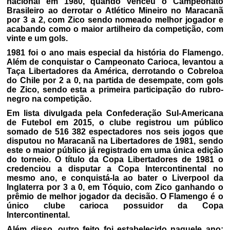
nacional em 1980, quando venceu o Campeonato
Brasileiro ao derrotar o Atlético Mineiro no Maracanã
por 3 a 2, com Zico sendo nomeado melhor jogador e
acabando como o maior artilheiro da competição, com
vinte e um gols.
1981 foi o ano mais especial da história do Flamengo.
Além de conquistar o Campeonato Carioca, levantou a
Taça Libertadores da América, derrotando o Cobreloa
do Chile por 2 a 0, na partida de desempate, com gols
de Zico, sendo esta a primeira participação do rubro-
negro na competição.
Em lista divulgada pela Confederação Sul-Americana
de Futebol em 2015, o clube registrou um público
somado de 516 382 espectadores nos seis jogos que
disputou no Maracanã na Libertadores de 1981, sendo
este o maior público já registrado em uma única edição
do torneio. O título da Copa Libertadores de 1981 o
credenciou a disputar a Copa Intercontinental no
mesmo ano, e conquistá-la ao bater o Liverpool da
Inglaterra por 3 a 0, em Tóquio, com Zico ganhando o
prêmio de melhor jogador da decisão. O Flamengo é o
único clube carioca possuidor da Copa
Intercontinental.
Além disso, outro feito foi estabelecido naquele ano: