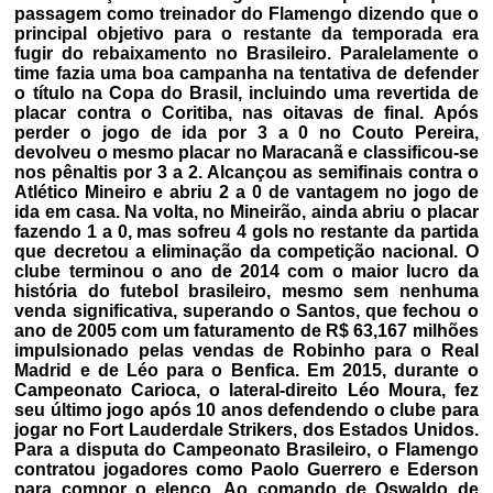
passagem como treinador do Flamengo dizendo que o
principal objetivo para o restante da temporada era
fugir do rebaixamento no Brasileiro. Paralelamente o
time fazia uma boa campanha na tentativa de defender
o título na Copa do Brasil, incluindo uma revertida de
placar contra o Coritiba, nas oitavas de final. Após
perder o jogo de ida por 3 a 0 no Couto Pereira,
devolveu o mesmo placar no Maracanã e classificou-se
nos pênaltis por 3 a 2. Alcançou as semifinais contra o
Atlético Mineiro e abriu 2 a 0 de vantagem no jogo de
ida em casa. Na volta, no Mineirão, ainda abriu o placar
fazendo 1 a 0, mas sofreu 4 gols no restante da partida
que decretou a eliminação da competição nacional. O
clube terminou o ano de 2014 com o maior lucro da
história do futebol brasileiro, mesmo sem nenhuma
venda significativa, superando o Santos, que fechou o
ano de 2005 com um faturamento de R$ 63,167 milhões
impulsionado pelas vendas de Robinho para o Real
Madrid e de Léo para o Benfica. Em 2015, durante o
Campeonato Carioca, o lateral-direito Léo Moura, fez
seu último jogo após 10 anos defendendo o clube para
jogar no Fort Lauderdale Strikers, dos Estados Unidos.
Para a disputa do Campeonato Brasileiro, o Flamengo
contratou jogadores como Paolo Guerrero e Ederson
para compor o elenco. Ao comando de Oswaldo de