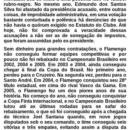
rubro-negro. No mesmo ano, Edmundo dos Santos
Silva foi afastado da presidência acusado, entre outras
coisas, de improbidade administrativa, em uma votação
bastante conturbada e polêmica há denúncias de que
não havia o quórum exigido no Estatuto do Clube. Até
hoje, não foi comprovada a veracidade dessas
acusações a não ser as de sonegação de impostos,
que foram assumidas pelo ex-presidente.
Sem dinheiro para grandes contratações, o Flamengo
não conseguiu formar equipes competitivas e por
pouco não foi rebaixado no Campeonato Brasileiro em
2002, 2004 e 2005. Em 2003 e 2004, ainda conseguiu
chegar à final da Copa do Brasil. No primeiro ano,
perdeu para o Cruzeiro. Na segunda vez, perdeu para o
Santo André. Em 2004, o Flamengo conquistou seu 28º
título estadual, em cima do rival Vasco da Gama. Em
2005, o Flamengo fez um dos piores anos de sua
história. No começo do ano, não conseguiu conquistar
a Copa Finta Internacional, e no Campeonato Brasileiro
lutou até as últimas rodadas para se safar do
rebaixamento, o que só foi conseguido após a chegada
do técnico Joel Santana quando, em nove jogos
disputados sob o seu comando, o time conseguiu seis
vitórias e três empates, evitando assim a disputa da