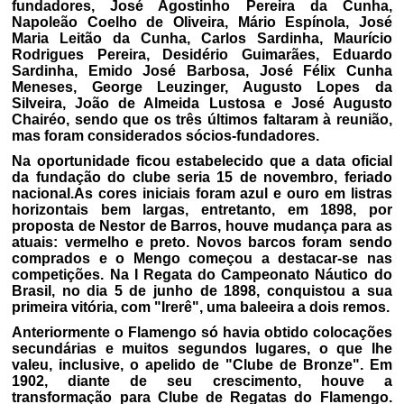
fundadores, José Agostinho Pereira da Cunha,
Napoleão Coelho de Oliveira, Mário Espínola, José
Maria Leitão da Cunha, Carlos Sardinha, Maurício
Rodrigues Pereira, Desidério Guimarães, Eduardo
Sardinha, Emido José Barbosa, José Félix Cunha
Meneses, George Leuzinger, Augusto Lopes da
Silveira, João de Almeida Lustosa e José Augusto
Chairéo, sendo que os três últimos faltaram à reunião,
mas foram considerados sócios-fundadores.
Na oportunidade ficou estabelecido que a data oficial
da fundação do clube seria 15 de novembro, feriado
nacional.As cores iniciais foram azul e ouro em listras
horizontais bem largas, entretanto, em 1898, por
proposta de Nestor de Barros, houve mudança para as
atuais: vermelho e preto. Novos barcos foram sendo
comprados e o Mengo começou a destacar-se nas
competições. Na I Regata do Campeonato Náutico do
Brasil, no dia 5 de junho de 1898, conquistou a sua
primeira vitória, com "Irerê", uma baleeira a dois remos.
Anteriormente o Flamengo só havia obtido colocações
secundárias e muitos segundos lugares, o que lhe
valeu, inclusive, o apelido de "Clube de Bronze". Em
1902, diante de seu crescimento, houve a
transformação para Clube de Regatas do Flamengo.