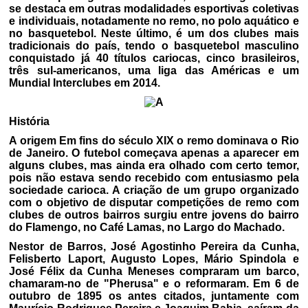
se destaca em outras modalidades esportivas coletivas
e individuais, notadamente no remo, no polo aquático e
no basquetebol. Neste último, é um dos clubes mais
tradicionais do país, tendo o basquetebol masculino
conquistado já 40 títulos cariocas, cinco brasileiros,
três sul-americanos, uma liga das Américas e um
Mundial Interclubes em 2014.
História
A origem Em fins do século XIX o remo dominava o Rio
de Janeiro. O futebol começava apenas a aparecer em
alguns clubes, mas ainda era olhado com certo temor,
pois não estava sendo recebido com entusiasmo pela
sociedade carioca. A criação de um grupo organizado
com o objetivo de disputar competições de remo com
clubes de outros bairros surgiu entre jovens do bairro
do Flamengo, no Café Lamas, no Largo do Machado.
Nestor de Barros, José Agostinho Pereira da Cunha,
Felisberto Laport, Augusto Lopes, Mário Spindola e
José Félix da Cunha Meneses compraram um barco,
chamaram-no de "Pherusa" e o reformaram. Em 6 de
outubro de 1895 os antes citados, juntamente com