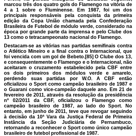
marcou três dos quatro gols do Flamengo na vitória de
4 a 1 sobre o Fluminense. Em 1987, foi um dos
principais responsáveis pela conquista da primeira
edição da Copa União chamada pela Confederação
Brasileira de Futebol de módulo verde, considerado na
época por grande parte da imprensa e pelo Clube dos
13 como o tetracampeonato nacional do Flamengo.
Destacam-se as vitórias nas partidas semifinais contra
o Atlético Mineiro e a final contra o Internacional, que
foi vencida com um gol de Bebeto.[85] O Clube dos 13,
e consequentemente o Flamengo e o Internacional, não
aceitaram o cruzamento estabelecido pela CBF entre
os dois primeiros dos módulos verde e amarelo,
perdendo suas partidas por W.O. A CBF então
oficializou o Sport como campeão brasileiro de 1987 e
o Guarani como vice-campeão daquele ano. Em 21 de
fevereiro de 2011, através da resolução da presidência
nº 02/2011 da CBF, oficializou o Flamengo como
campeão brasileiro de 1987, ao lado do Sport. No
entanto, em junho de 2011, teve que revogar seguindo
à decisão da 10ª Vara da Justiça Federal de Primeira
Instância da Seção Judiciária de Pernambuco,
retornando a reconhecer o Sport como único campeão
brasileiro de futebol profissional de 1987.