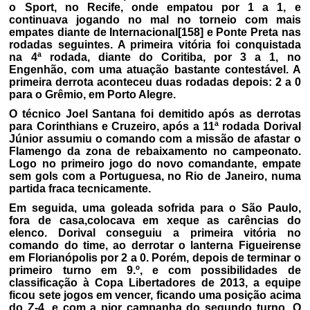
o Sport, no Recife, onde empatou por 1 a 1, e
continuava jogando no mal no torneio com mais
empates diante de Internacional[158] e Ponte Preta nas
rodadas seguintes. A primeira vitória foi conquistada
na 4ª rodada, diante do Coritiba, por 3 a 1, no
Engenhão, com uma atuação bastante contestável. A
primeira derrota aconteceu duas rodadas depois: 2 a 0
para o Grêmio, em Porto Alegre.
O técnico Joel Santana foi demitido após as derrotas
para Corinthians e Cruzeiro, após a 11ª rodada Dorival
Júnior assumiu o comando com a missão de afastar o
Flamengo da zona de rebaixamento no campeonato.
Logo no primeiro jogo do novo comandante, empate
sem gols com a Portuguesa, no Rio de Janeiro, numa
partida fraca tecnicamente.
Em seguida, uma goleada sofrida para o São Paulo,
fora de casa,colocava em xeque as carências do
elenco. Dorival conseguiu a primeira vitória no
comando do time, ao derrotar o lanterna Figueirense
em Florianópolis por 2 a 0. Porém, depois de terminar o
primeiro turno em 9.º, e com possibilidades de
classificação à Copa Libertadores de 2013, a equipe
ficou sete jogos em vencer, ficando uma posição acima
do Z-4, e com a pior campanha do segundo turno. O