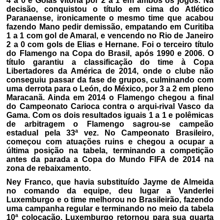
4 a 0 e Goiás vitória por 2 a 1 em ambos os jogos. Na
decisão, conquistou o título em cima do Atlético
Paranaense, ironicamente o mesmo time que acabou
fazendo Mano pedir demissão, empatando em Curitiba
1 a 1 com gol de Amaral, e vencendo no Rio de Janeiro
2 a 0 com gols de Elias e Hernane. Foi o terceiro título
do Flamengo na Copa do Brasil, após 1990 e 2006. O
título garantiu a classificação do time à Copa
Libertadores da América de 2014, onde o clube não
conseguiu passar da fase de grupos, culminando com
uma derrota para o León, do México, por 3 a 2 em pleno
Maracanã. Ainda em 2014 o Flamengo chegou a final
do Campeonato Carioca contra o arqui-rival Vasco da
Gama. Com os dois resultados iguais 1 a 1 e polêmicas
de arbitragem o Flamengo sagrou-se campeão
estadual pela 33ª vez. No Campeonato Brasileiro,
começou com atuações ruins e chegou a ocupar a
última posição na tabela, terminando a competição
antes da parada a Copa do Mundo FIFA de 2014 na
zona de rebaixamento.
Ney Franco, que havia substituído Jayme de Almeida
no comando da equipe, deu lugar a Vanderlei
Luxemburgo e o time melhorou no Brasileirão, fazendo
uma campanha regular e terminando no meio da tabela
10ª colocação. Luxemburgo retornou para sua quarta