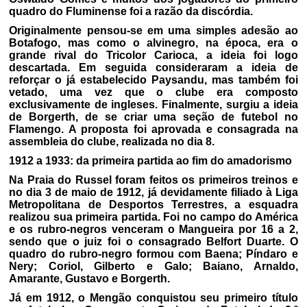
quadro do Fluminense foi a razão da discórdia.
Originalmente pensou-se em uma simples adesão ao
Botafogo, mas como o alvinegro, na época, era o
grande rival do Tricolor Carioca, a ideia foi logo
descartada. Em seguida consideraram a ideia de
reforçar o já estabelecido Paysandu, mas também foi
vetado, uma vez que o clube era composto
exclusivamente de ingleses. Finalmente, surgiu a ideia
de Borgerth, de se criar uma seção de futebol no
Flamengo. A proposta foi aprovada e consagrada na
assembleia do clube, realizada no dia 8.
1912 a 1933: da primeira partida ao fim do amadorismo
Na Praia do Russel foram feitos os primeiros treinos e
no dia 3 de maio de 1912, já devidamente filiado à Liga
Metropolitana de Desportos Terrestres, a esquadra
realizou sua primeira partida. Foi no campo do América
e os rubro-negros venceram o Mangueira por 16 a 2,
sendo que o juiz foi o consagrado Belfort Duarte. O
quadro do rubro-negro formou com Baena; Píndaro e
Nery; Coriol, Gilberto e Galo; Baiano, Arnaldo,
Amarante, Gustavo e Borgerth.
Já em 1912, o Mengão conquistou seu primeiro título