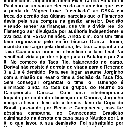
contestados. Jogadores como Elias, Carlos Eduardo e
Paulinho se uniram ao elenco do ano anterior, que teve
a perda de Vágner Love, "devolvido" ao CSKA em
troca do perdão das últimas parcelas que o Flamengo
devia pela sua compra na gestão anterior. Decisão
visando sanear as finanças, que viu a dívida real do
Flamengo ser divulgada por auditoria independente e
avaliada em R$750 milhões. Ainda sim, com um time
bem organizado pelo então técnico Dorival Júnior,
mantido no cargo pela diretoria, fez boa campanha na
Taça Guanabara onde se classificou a fase final. Na
semifinal, viria a perder o jogo para o Botafogo por 2 a
0. No começo da Taça Rio, balançando no cargo,
Dorival não resiste à derrota de virada para o Resende
3 a 2 e é demitido. Para seu lugar, assume Jorginho
com a missão de levar o time à decisão da Taça Rio.
Sem conseguir organizar o time, o Flamengo é
eliminado ainda na fase de grupos do returno do
Campeonato Carioca. Com uma intertemporada
forçada por conta da eliminação no Carioca, Jorginho
chega a levar o time até a terceira fase da Copa do
Brasil, passando por Remo e Campinense, mas faz
péssima campanha no Campeonato Brasileiro
culminando na derrota em casa para o Náutico por 1 a
0, o que levou à sua demissão. Foi substituído por