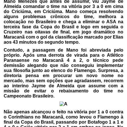
Mano Menezes que antes de assumir, viu Jayme de
Almeida comandar o time na vitória por 3 a 0 em cima
do Criciúma, em Criciúma. Mano começa resolvendo
alguns problemas crônicos do time, melhora a
colocação no Brasileiro e chega a eliminar o ASA na
terceira fase da Copa do Brasil e logo em seguida o
Cruzeiro nas oitavas de final, em jogo dramático no
Maracanã com o gol da classificação marcado por Elias
aos 43 minutos do segundo tempo.
Contudo, a passagem de Mano foi abreviada pelo
próprio. Após uma derrota de virada para o Atlético
Paranaense no Maracanã 4 a 2, o técnico pede
demissão alegando que não conseguiu implementar
sua filosofia junto ao elenco do Flamengo. Surpresa, a
diretoria pensa em procurar um novo nome no
mercado, mas sem opções que agradassem, recorrem
ao interino Jayme de Almeida que assume com a
missão de evitar o rebaixamento do time no
Campeonato Brasileiro.
Não apenas alcançou o feito na vitória por 1 a 0 contra
o Corinthians no Maracanã, como levou o Flamengo à
final da Copa do Brasil, passando por Botafogo 1 a 1 e