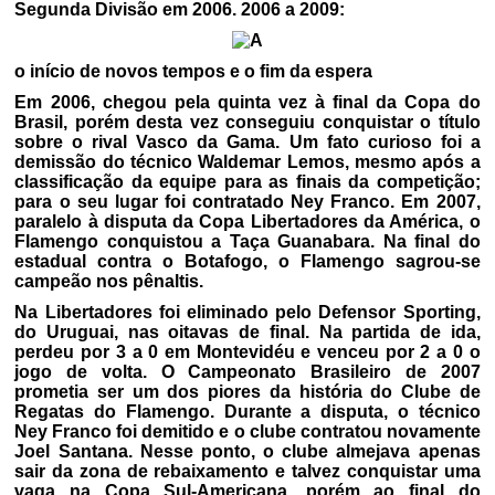
Segunda Divisão em 2006. 2006 a 2009:
o início de novos tempos e o fim da espera
Em 2006, chegou pela quinta vez à final da Copa do
Brasil, porém desta vez conseguiu conquistar o título
sobre o rival Vasco da Gama. Um fato curioso foi a
demissão do técnico Waldemar Lemos, mesmo após a
classificação da equipe para as finais da competição;
para o seu lugar foi contratado Ney Franco. Em 2007,
paralelo à disputa da Copa Libertadores da América, o
Flamengo conquistou a Taça Guanabara. Na final do
estadual contra o Botafogo, o Flamengo sagrou-se
campeão nos pênaltis.
Na Libertadores foi eliminado pelo Defensor Sporting,
do Uruguai, nas oitavas de final. Na partida de ida,
perdeu por 3 a 0 em Montevidéu e venceu por 2 a 0 o
jogo de volta. O Campeonato Brasileiro de 2007
prometia ser um dos piores da história do Clube de
Regatas do Flamengo. Durante a disputa, o técnico
Ney Franco foi demitido e o clube contratou novamente
Joel Santana. Nesse ponto, o clube almejava apenas
sair da zona de rebaixamento e talvez conquistar uma
vaga na Copa Sul-Americana, porém ao final do