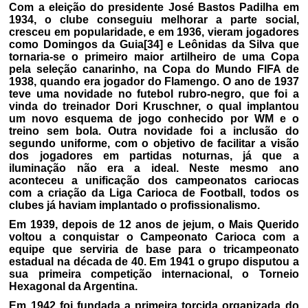
Com a eleição do presidente José Bastos Padilha em
1934, o clube conseguiu melhorar a parte social,
cresceu em popularidade, e em 1936, vieram jogadores
como Domingos da Guia[34] e Leônidas da Silva que
tornaria-se o primeiro maior artilheiro de uma Copa
pela seleção canarinho, na Copa do Mundo FIFA de
1938, quando era jogador do Flamengo. O ano de 1937
teve uma novidade no futebol rubro-negro, que foi a
vinda do treinador Dori Kruschner, o qual implantou
um novo esquema de jogo conhecido por WM e o
treino sem bola. Outra novidade foi a inclusão do
segundo uniforme, com o objetivo de facilitar a visão
dos jogadores em partidas noturnas, já que a
iluminação não era a ideal. Neste mesmo ano
aconteceu a unificação dos campeonatos cariocas
com a criação da Liga Carioca de Football, todos os
clubes já haviam implantado o profissionalismo.
Em 1939, depois de 12 anos de jejum, o Mais Querido
voltou a conquistar o Campeonato Carioca com a
equipe que serviria de base para o tricampeonato
estadual na década de 40. Em 1941 o grupo disputou a
sua primeira competição internacional, o Torneio
Hexagonal da Argentina.
Em 1942 foi fundada a primeira torcida organizada do