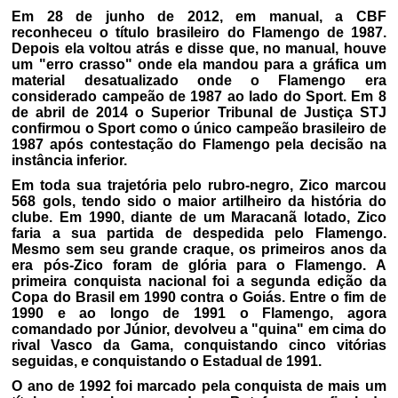
Em 28 de junho de 2012, em manual, a CBF
reconheceu o título brasileiro do Flamengo de 1987.
Depois ela voltou atrás e disse que, no manual, houve
um "erro crasso" onde ela mandou para a gráfica um
material desatualizado onde o Flamengo era
considerado campeão de 1987 ao lado do Sport. Em 8
de abril de 2014 o Superior Tribunal de Justiça STJ
confirmou o Sport como o único campeão brasileiro de
1987 após contestação do Flamengo pela decisão na
instância inferior.
Em toda sua trajetória pelo rubro-negro, Zico marcou
568 gols, tendo sido o maior artilheiro da história do
clube. Em 1990, diante de um Maracanã lotado, Zico
faria a sua partida de despedida pelo Flamengo.
Mesmo sem seu grande craque, os primeiros anos da
era pós-Zico foram de glória para o Flamengo. A
primeira conquista nacional foi a segunda edição da
Copa do Brasil em 1990 contra o Goiás. Entre o fim de
1990 e ao longo de 1991 o Flamengo, agora
comandado por Júnior, devolveu a "quina" em cima do
rival Vasco da Gama, conquistando cinco vitórias
seguidas, e conquistando o Estadual de 1991.
O ano de 1992 foi marcado pela conquista de mais um