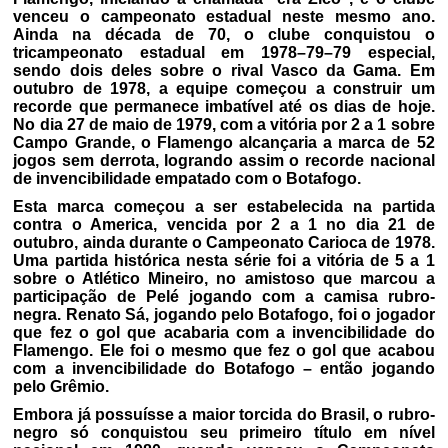
venceu o campeonato estadual neste mesmo ano.
Ainda na década de 70, o clube conquistou o
tricampeonato estadual em 1978–79–79 especial,
sendo dois deles sobre o rival Vasco da Gama. Em
outubro de 1978, a equipe começou a construir um
recorde que permanece imbatível até os dias de hoje.
No dia 27 de maio de 1979, com a vitória por 2 a 1 sobre
Campo Grande, o Flamengo alcançaria a marca de 52
jogos sem derrota, logrando assim o recorde nacional
de invencibilidade empatado com o Botafogo.
Esta marca começou a ser estabelecida na partida
contra o America, vencida por 2 a 1 no dia 21 de
outubro, ainda durante o Campeonato Carioca de 1978.
Uma partida histórica nesta série foi a vitória de 5 a 1
sobre o Atlético Mineiro, no amistoso que marcou a
participação de Pelé jogando com a camisa rubro-
negra. Renato Sá, jogando pelo Botafogo, foi o jogador
que fez o gol que acabaria com a invencibilidade do
Flamengo. Ele foi o mesmo que fez o gol que acabou
com a invencibilidade do Botafogo – então jogando
pelo Grêmio.
Embora já possuísse a maior torcida do Brasil, o rubro-
negro só conquistou seu primeiro título em nível