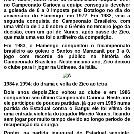
no Campeonato Carioca a equipe conseguiu devolver
a goleada de 6 a 0 imposta pelo Botafogo no dia do
aniversário do Flamengo, em 1972. Em 1982, veio a
segunda conquista do Campeonato Brasileiro, com
uma vitória de 1 a 0 sobre o Grêmio no terceiro jogo da
decisão, com um gol de Nunes, após passe de Zico,
que mais uma vez foi o artilheiro da competição.
Em 1983, o Flamengo conquistou o tricampeonato
brasileiro ao golear o Santos no Maracanã por 3 a 0,
jogo com recorde de público na história do
Campeonato Brasileiro. Neste mesmo ano, Zico deixou
o clube para ir jogar na Udinese, da Itália.
1984 a 1994: do drama e volta de Zico ao tetra
Dois anos depois,Zico voltou ao clube e em 1986
conquistou seu último Campeonato Carioca. Neste ano
ele participou de poucas partidas, já que em 1985 numa
partida do Estadual contra o Bangu ele foi vítima de
uma entrada violenta do jogador Márcio Nunes, ficando
sem jogar por muito tempo devido ao longo período de
recuperação da cirurgia.
Porém, na partida inaugural do Estadual seguinte,