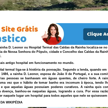
Hospital Termal Rainha D. Leonor
inha D. Leonor ou Hospital Termal das Caldas da Rainha localiza-se no
ia de Nossa Senhora do Pópulo, cidade e Concelho das Caldas da Rainha
.
ais antigo hospital em funcionamento no mundo.
ital termal liga-se à história da povoação. Segundo a lenda, quando em
 1484, a rainha D. Leonor, esposa de João II de Portugal, e a sua comi
ias pessoas se banhavam em águas quentes, de cheiro forte. A rain
uma vez que o hábito de tomar banho era incomum à época, tendo lh
 e que aquelas águas possuiam poderes curativos. A rainha quis co
doença, banhou-se naquelas águas, logrando a cura. Por essa razão
 naquele lugar um hospital para todos aqueles que nele se quisessem t
DA WIKIPÉDIA