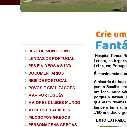
HIST. DE MONTEJUNTO
Hospital Termal Ra
LENDAS DE PORTUGAL
Leonor, na fregues
PPS E VIDEOS A SILVA
Leiria, em Portugal
DOCUMENTÁRIOS
É considerado o m
REIS DE PORTUGAL
A história do hosp
para a Batalha, em
POVOS E CIVILIZAÇÕES
um local onde vár
MAR PORTUGUÊS
porque o faziam, 
que eram doentes
MAIORES CLUBES MUNDO
também tinha uma 
MUSEUS E PALÁCIOS
1485 mandou erguer
FILOSOFOS GREGOS
TEXTO EXTRAÍDO 
PERSONAGENS GREGAS